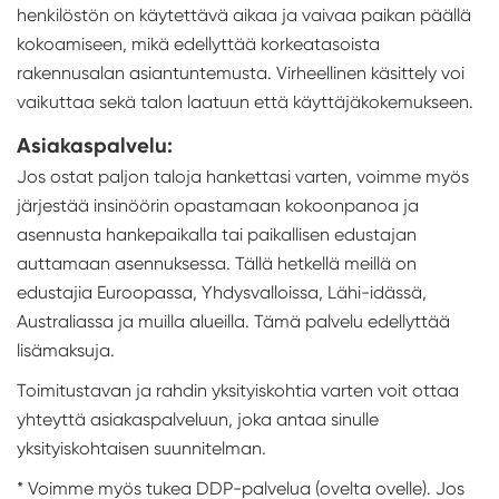
henkilöstön on käytettävä aikaa ja vaivaa paikan päällä
kokoamiseen, mikä edellyttää korkeatasoista
rakennusalan asiantuntemusta. Virheellinen käsittely voi
vaikuttaa sekä talon laatuun että käyttäjäkokemukseen.
Asiakaspalvelu:
Jos ostat paljon taloja hankettasi varten, voimme myös
järjestää insinöörin opastamaan kokoonpanoa ja
asennusta hankepaikalla tai paikallisen edustajan
auttamaan asennuksessa. Tällä hetkellä meillä on
edustajia Euroopassa, Yhdysvalloissa, Lähi-idässä,
Australiassa ja muilla alueilla. Tämä palvelu edellyttää
lisämaksuja.
Toimitustavan ja rahdin yksityiskohtia varten voit ottaa
yhteyttä asiakaspalveluun, joka antaa sinulle
yksityiskohtaisen suunnitelman.
* Voimme myös tukea DDP-palvelua (ovelta ovelle). Jos