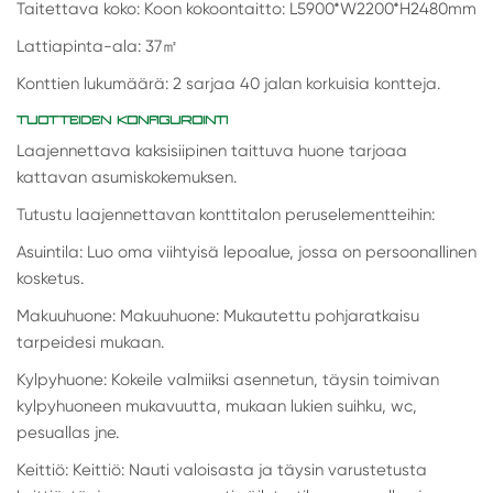
Taitettava koko: Koon kokoontaitto: L5900*W2200*H2480mm
Lattiapinta-ala: 37
㎡
Konttien lukumäärä: 2 sarjaa 40 jalan korkuisia kontteja.
TUOTTEIDEN KONFIGUROINTI
Laajennettava kaksisiipinen taittuva huone tarjoaa
kattavan asumiskokemuksen.
Tutustu laajennettavan konttitalon peruselementteihin:
Asuintila: Luo oma viihtyisä lepoalue, jossa on persoonallinen
kosketus.
Makuuhuone: Makuuhuone: Mukautettu pohjaratkaisu
tarpeidesi mukaan.
Kylpyhuone: Kokeile valmiiksi asennetun, täysin toimivan
kylpyhuoneen mukavuutta, mukaan lukien suihku, wc,
pesuallas jne.
Keittiö: Keittiö: Nauti valoisasta ja täysin varustetusta