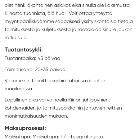
olet henkilökohtainen asiakas eikä sinulla ole kokemusta
Kiinasta tuonnista, älä huoli. Voit ottaa yhteyttä
myyntipäällikköömme saadaksesi yksityiskohtaisia tietoja
toimituksesta ja kuljetuksesta ja räätälöidä sinulle joukon
ratkaisuja.
Tuotantosykli:
Tuotantoaika: 45 päivää
Toimitusaika: 20-35 päivää
Voimme siis toimittaa mihin tahansa maahan
maailmassa.
Lopullinen aika voi vaihdella Kiinan juhlapyhien,
kohdemaiden ja toimituspaikkoihin johtavien reittien
monimutkaisuuden mukaan.
Maksuprosessi:
Maksutapa: Maksutapa: T/T-telegrafiasiirto