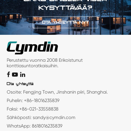
KYSYTTÄVÄÄ?
OTA YHTEYTTÄ NYT
Perustettu vuonna 2008 Erikoistunut
konttiasuntoratkaisuihin.
Ota yhteyttä
Osoite: Fengjing Town, Jinshanin piiri, Shanghai.
Puhelin: +86-18016235839
Faksi: +86-021-33558838
Sähköposti: sandy@cymdin.com
WhatsApp: 8618016235839