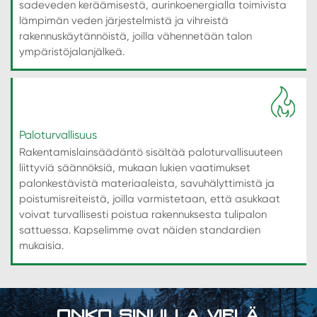
sadeveden keräämisestä, aurinkoenergialla toimivista
lämpimän veden järjestelmistä ja vihreistä
rakennuskäytännöistä, joilla vähennetään talon
ympäristöjalanjälkeä.
Paloturvallisuus
Rakentamislainsäädäntö sisältää paloturvallisuuteen
liittyviä säännöksiä, mukaan lukien vaatimukset
palonkestävistä materiaaleista, savuhälyttimistä ja
poistumisreiteistä, joilla varmistetaan, että asukkaat
voivat turvallisesti poistua rakennuksesta tulipalon
sattuessa. Kapselimme ovat näiden standardien
mukaisia.
ONKO SINULLA VIELÄ