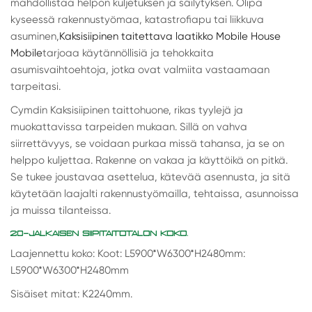
mahdollistaa helpon kuljetuksen ja säilytyksen. Olipa
kyseessä rakennustyömaa, katastrofiapu tai liikkuva
asuminen,
Kaksisiipinen taitettava laatikko Mobile House
Mobile
tarjoaa käytännöllisiä ja tehokkaita
asumisvaihtoehtoja, jotka ovat valmiita vastaamaan
tarpeitasi.
Cymdin Kaksisiipinen taittohuone, rikas tyylejä ja
muokattavissa tarpeiden mukaan. Sillä on vahva
siirrettävyys, se voidaan purkaa missä tahansa, ja se on
helppo kuljettaa. Rakenne on vakaa ja käyttöikä on pitkä.
Se tukee joustavaa asettelua, kätevää asennusta, ja sitä
käytetään laajalti rakennustyömailla, tehtaissa, asunnoissa
ja muissa tilanteissa.
20-JALKAISEN SIIPITAITOTALON KOKO.
Laajennettu koko: Koot: L5900*W6300*H2480mm:
L5900*W6300*H2480mm
Sisäiset mitat: K2240mm.