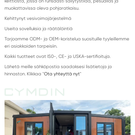
keittiöstä, jossa on runsaasti säilytystilaa, pesuallas ja
muokattavissa oleva pohjaratkaisu.
Kehittynyt vesivoimajärjestelmä
Useita sovelluksia ja räätälöintiä
Tarjoamme ODM- ja OEM-koristelua suosituille tyyleillemme
eri asiakkaiden tarpeisiin.
Kaikki tuotteet ovat IS0-, CE- ja USKA-sertifioituja.
Lähetä meille sähköpostia saadaksesi lisätietoja ja
hinnaston. Klikkaa "
Ota yhteyttä nyt
"
CYMDIN