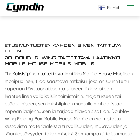
Finnish
ETUSIVU
>
TUOTE
> KAHDEN SIIVEN TAITTUVA
HUONE
20-DOUBLE-WING TAITETTAVA LAATIKKO
MOBILE HOUSE MOBILE MOBILE
The
Kaksisiipinen taitettava laatikko Mobile House Mobile
on
monipuolinen, tilaa säästävä ratkaisu, joka on suunniteltu
nopeaan käyttöönottoon ja suureen liikkuvuuteen.
Ihanteellinen väliaikaisiin toimistoihin, majoitukseen tai
etäasumiseen, sen kaksisiipinen muotoilu mahdollistaa
nopean laajennuksen ja tarjoaa tilavan sisätilan. Double-
Wing Folding Box Mobile House Mobile on valmistettu
kestävistä materiaaleista turvallisuuden, mukavuuden ja
säänkestävyyden takaamiseksi. Sen kompakti taittomuoto