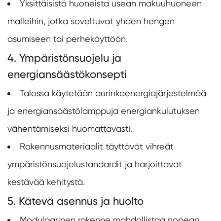
Yksittäisistä huoneista usean makuuhuoneen
malleihin, jotka soveltuvat yhden hengen
asumiseen tai perhekäyttöön.
4. Ympäristönsuojelu ja
energiansäästökonsepti
Talossa käytetään aurinkoenergiajärjestelmää
ja energiansäästölamppuja energiankulutuksen
vähentämiseksi huomattavasti.
Rakennusmateriaalit täyttävät vihreät
ympäristönsuojelustandardit ja harjoittavat
kestävää kehitystä.
5. Kätevä asennus ja huolto
Modulaarinen rakenne mahdollistaa nopean