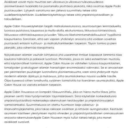
Asiakkaat voivat myös muuttaa sen ulkoasua ja ulkoasua tulevaisuudessa
yksinkertaisesti lisäämällä tai poistamalla yksittäisiä yksiköitä, mikä osoittaa Apple Podin
joustavuuden. Lyhyesti sanottuna sen järkevä suunnittelu tekee siitä
uudelleenkäytettävän. Uudelleenkäytettävyys tekee siitä ympäristöystävällisen ja
taloudellisen.
Apple Cabin House
käytetään laajalti matkailukeskuksissa, asuntoautojen leirintäalueilla,
luovissa puistoissa, kaupoissa ja muilla aloilla, ekoturismissa, liikkuvissa kiinteistöissä,
liikkuvassa vähittäiskaupassa ja luoden "liikkuvia liiketoimintamahdollisuuksia" tyypillisinä
kaupunkeina. Sanotaan, että sen vapaan yhdistelyn ansiosta sitä voidaan soveltaa
joustavasti erilaisiin kulttuuri- ja matkailuhankkeiden tarpeisiin. Täysin toimiva ja pieni
jalanjälki, joka vähentää tilarajoitteita.
Nykyaikaisen elämän vauhdin kiihtyessä yhä useammat ihmiset kaipaavat lämmintä tilaa
kaukana hälinästä ja palaavat luontoon. Minimökki, jossa on sekä esteettinen muotoilu
että käytännölliset toiminnot, Apple Cabin House on vähitellen tulossa kaupunkilaisten,
lomailijoiden ja ekologisen elämän harrastajien ensimmäiseksi valinnaksi. Se ei ainoastaan
peri perinteisten puutalojen luonnollista yksinkertaisuutta, vaan siinä yhdistyvät myös
modernin elämän älykkyys ja mukavuus, jotta asumiskokemus nousisi uudelle tasolle.
Olipa kyseessä sitten lomahuvila, syrjäinen toimistotila tai itsenäinen asumisyksikkö, Apple
Cabin House voi vastata erilaisiin tarpeisiin.
Apple Cabin Housessa on kompakti tilasuunnittelu, joka on hieno mutta tilava, jotta
jokainen sentti tilaa hyödynnetään täysimääräisesti. Siinä käytetään korkealaatuisia
ympäristöystävällisiä materiaaleja rakennuksen kestävyyden ja ympäristönsuojelun
varmistamiseksi. Suunnittelussa on otettu huomioon laaja valaistus- ja
ilmanvaihtojärjestelmä, joka takaa raikkaan sisäilman ja riittävän auringonvalon. Kestävän
asumisen käsitteen yleistymisen myötä vihreiden ja ympäristöystävällisten ominaisuuksien
ansiosta rakennuksen
Apple Cabin House
on myös tullut tärkeä tekijä, jota monet
asiakkaat suosivat.