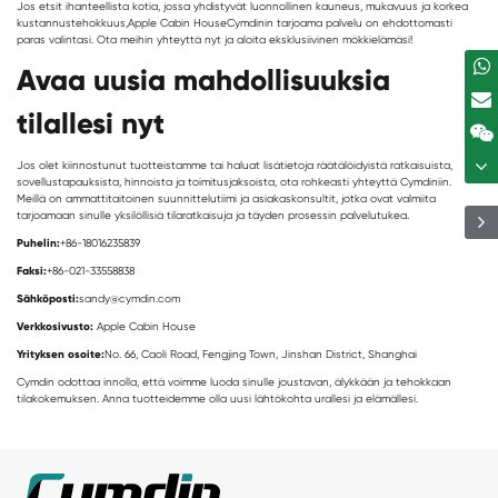
Jos etsit ihanteellista kotia, jossa yhdistyvät luonnollinen kauneus, mukavuus ja korkea
kustannustehokkuus,
Apple Cabin House
Cymdinin tarjoama palvelu on ehdottomasti
paras valintasi. Ota meihin yhteyttä nyt ja aloita eksklusiivinen mökkielämäsi!
Avaa uusia mahdollisuuksia
tilallesi nyt
Jos olet kiinnostunut tuotteistamme tai haluat lisätietoja räätälöidyistä ratkaisuista,
sovellustapauksista, hinnoista ja toimitusjaksoista, ota rohkeasti yhteyttä Cymdiniin.
Meillä on ammattitaitoinen suunnittelutiimi ja asiakaskonsultit, jotka ovat valmiita
tarjoamaan sinulle yksilöllisiä tilaratkaisuja ja täyden prosessin palvelutukea.
Puhelin:
+86-18016235839
Faksi:
+86-021-33558838
Sähköposti:
sandy@cymdin.com
Verkkosivusto:
Apple Cabin House
Yrityksen osoite:
No. 66, Caoli Road, Fengjing Town, Jinshan District, Shanghai
Cymdin odottaa innolla, että voimme luoda sinulle joustavan, älykkään ja tehokkaan
tilakokemuksen. Anna tuotteidemme olla uusi lähtökohta urallesi ja elämällesi.