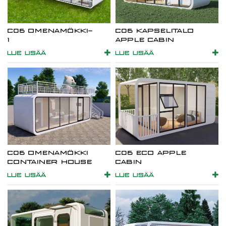
C06 OMENAMÖKKI-
C06 KAPSELITALO
1
APPLE CABIN
LUE LISÄÄ
LUE LISÄÄ
C06 OMENAMÖKKI
C06 ECO APPLE
CONTAINER HOUSE
CABIN
LUE LISÄÄ
LUE LISÄÄ