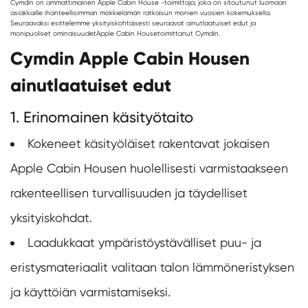
Cymdin on ammattimainen Apple Cabin House -toimittaja, joka on sitoutunut luomaan
asiakkaille ihanteellisimman mökkielämän ratkaisun monien vuosien kokemuksella.
Seuraavaksi esittelemme yksityiskohtaisesti seuraavat ainutlaatuiset edut ja
monipuoliset ominaisuudet
Apple Cabin House
toimittanut Cymdin.
Cymdin Apple Cabin Housen
ainutlaatuiset edut
1. Erinomainen käsityötaito
Kokeneet käsityöläiset rakentavat jokaisen
Apple Cabin Housen huolellisesti varmistaakseen
rakenteellisen turvallisuuden ja täydelliset
yksityiskohdat.
Laadukkaat ympäristöystävälliset puu- ja
eristysmateriaalit valitaan talon lämmöneristyksen
ja käyttöiän varmistamiseksi.