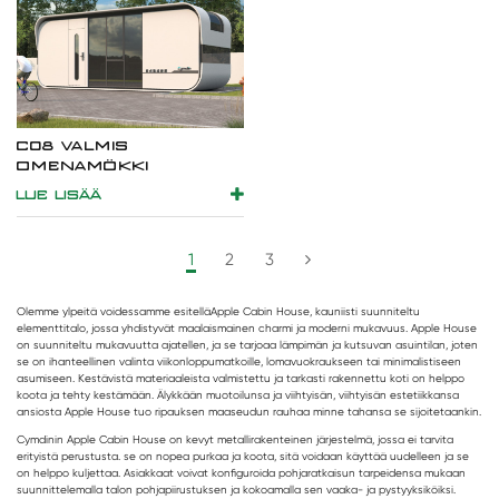
C08 VALMIS
OMENAMÖKKI
LUE LISÄÄ
1
2
3
Olemme ylpeitä voidessamme esitellä
Apple Cabin House
, kauniisti suunniteltu
elementtitalo, jossa yhdistyvät maalaismainen charmi ja moderni mukavuus. Apple House
on suunniteltu mukavuutta ajatellen, ja se tarjoaa lämpimän ja kutsuvan asuintilan, joten
se on ihanteellinen valinta viikonloppumatkoille, lomavuokraukseen tai minimalistiseen
asumiseen. Kestävistä materiaaleista valmistettu ja tarkasti rakennettu koti on helppo
koota ja tehty kestämään. Älykkään muotoilunsa ja viihtyisän, viihtyisän estetiikkansa
ansiosta Apple House tuo ripauksen maaseudun rauhaa minne tahansa se sijoitetaankin.
Cymdinin Apple Cabin House on kevyt metallirakenteinen järjestelmä, jossa ei tarvita
erityistä perustusta. se on nopea purkaa ja koota, sitä voidaan käyttää uudelleen ja se
on helppo kuljettaa. Asiakkaat voivat konfiguroida pohjaratkaisun tarpeidensa mukaan
suunnittelemalla talon pohjapiirustuksen ja kokoamalla sen vaaka- ja pystyyksiköiksi.