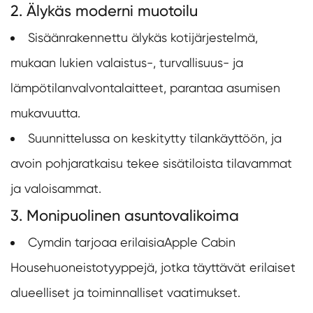
2. Älykäs moderni muotoilu
Sisäänrakennettu älykäs kotijärjestelmä,
mukaan lukien valaistus-, turvallisuus- ja
lämpötilanvalvontalaitteet, parantaa asumisen
mukavuutta.
Suunnittelussa on keskitytty tilankäyttöön, ja
avoin pohjaratkaisu tekee sisätiloista tilavammat
ja valoisammat.
3. Monipuolinen asuntovalikoima
Cymdin tarjoaa erilaisia
Apple Cabin
House
huoneistotyyppejä, jotka täyttävät erilaiset
alueelliset ja toiminnalliset vaatimukset.