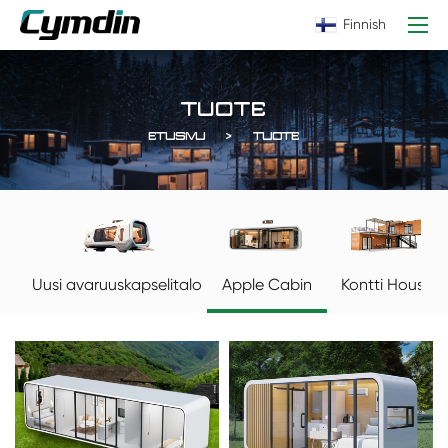
Finnish
TUOTE
ETUSIVU
TUOTE
Apple Cabin
Kontti House
Uusi avaruuskapselitalo