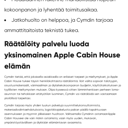
kokoonpanon ja lyhentää toimitusaikaa.
Jatkohuolto on helppoa, ja Cymdin tarjoaa
ammattitaitoista teknistä tukea.
Räätälöity palvelu luoda
yksinomainen Apple Cabin House
elämän
Cymdin tietää, että jokaisella asiakkaalla on erilaiset tarpeet ja mieltymykset, ja Apple
Cabin House tukee täysin henkilökohtaista räätälöintiä. Voit valita sopivan talotyypin,
sisustusmateriaalit, värimaailman ja älylaitekokoonpanon budjetin, käyttötarkoituksen ja
tyylillisten mieltymysten mukaan. Olipa kyseessä sitten lämminhenkisen perheen loma-
asunnon tai tehokkaan etätyötilan luominen, Cymdin voi räätälöidä sen vastaamaan
yksilöllisiä tarpeitasi.
Cymdin tarjoaa myös yhden luukun palveluja suunnittelukonsultoinnista,
materiaalivalintaehdotuksista, logistiikkajakelusta paikan päällä tapahtuvaan
asennukseen ja myynnin jälkeiseen huoltoon. Valitsemalla Cymdinin ostamaan
Apple
Cabin House
ei ole vain mökin ostamista, vaan myös uuden, mukavan,
ympäristöystävällisen ja älykkään elämäntavan avaamista.