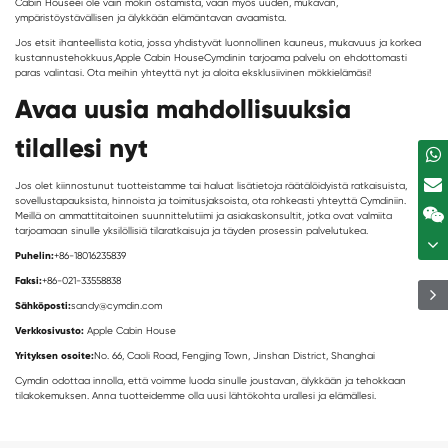
Cabin House
ei ole vain mökin ostamista, vaan myös uuden, mukavan,
ympäristöystävällisen ja älykkään elämäntavan avaamista.
Jos etsit ihanteellista kotia, jossa yhdistyvät luonnollinen kauneus, mukavuus ja korkea
kustannustehokkuus,
Apple Cabin House
Cymdinin tarjoama palvelu on ehdottomasti
paras valintasi. Ota meihin yhteyttä nyt ja aloita eksklusiivinen mökkielämäsi!
Avaa uusia mahdollisuuksia
tilallesi nyt
Jos olet kiinnostunut tuotteistamme tai haluat lisätietoja räätälöidyistä ratkaisuista,
sovellustapauksista, hinnoista ja toimitusjaksoista, ota rohkeasti yhteyttä Cymdiniin.
Meillä on ammattitaitoinen suunnittelutiimi ja asiakaskonsultit, jotka ovat valmiita
tarjoamaan sinulle yksilöllisiä tilaratkaisuja ja täyden prosessin palvelutukea.
Puhelin:
+86-18016235839
Faksi:
+86-021-33558838
Sähköposti:
sandy@cymdin.com
Verkkosivusto:
Apple Cabin House
Yrityksen osoite:
No. 66, Caoli Road, Fengjing Town, Jinshan District, Shanghai
Cymdin odottaa innolla, että voimme luoda sinulle joustavan, älykkään ja tehokkaan
tilakokemuksen. Anna tuotteidemme olla uusi lähtökohta urallesi ja elämällesi.