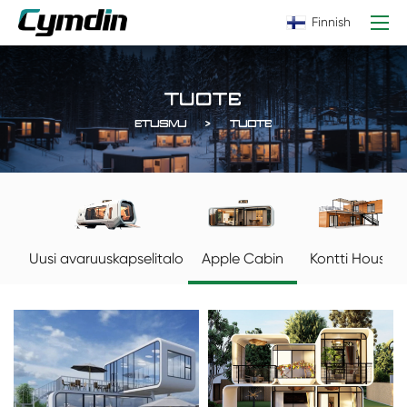
Finnish
TUOTE
ETUSIVU
TUOTE
Apple Cabin
Kontti House
Uusi avaruuskapselitalo