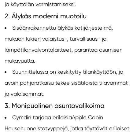
ja käyttöiän varmistamiseksi.
2. Älykäs moderni muotoilu
Sisäänrakennettu älykäs kotijärjestelmä,
mukaan lukien valaistus-, turvallisuus- ja
lämpötilanvalvontalaitteet, parantaa asumisen
mukavuutta.
Suunnittelussa on keskitytty tilankäyttöön, ja
avoin pohjaratkaisu tekee sisätiloista tilavammat
ja valoisammat.
3. Monipuolinen asuntovalikoima
Cymdin tarjoaa erilaisia
Apple Cabin
House
huoneistotyyppejä, jotka täyttävät erilaiset