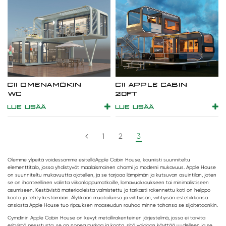
C11 OMENAMÖKIN
C11 APPLE CABIN
WC
20FT
LUE LISÄÄ
LUE LISÄÄ
1
2
3
Olemme ylpeitä voidessamme esitellä
Apple Cabin House
, kauniisti suunniteltu
elementtitalo, jossa yhdistyvät maalaismainen charmi ja moderni mukavuus. Apple House
on suunniteltu mukavuutta ajatellen, ja se tarjoaa lämpimän ja kutsuvan asuintilan, joten
se on ihanteellinen valinta viikonloppumatkoille, lomavuokraukseen tai minimalistiseen
asumiseen. Kestävistä materiaaleista valmistettu ja tarkasti rakennettu koti on helppo
koota ja tehty kestämään. Älykkään muotoilunsa ja viihtyisän, viihtyisän estetiikkansa
ansiosta Apple House tuo ripauksen maaseudun rauhaa minne tahansa se sijoitetaankin.
Cymdinin Apple Cabin House on kevyt metallirakenteinen järjestelmä, jossa ei tarvita
erityistä perustusta. se on nopea purkaa ja koota, sitä voidaan käyttää uudelleen ja se