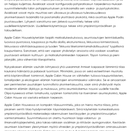
on helppo kuljettaa. Asiakkaat voivat konfiguroida pohjaratkaisun tarpeidensa mukaan
suunnittelemalla talon pohjapiirustuksen ja kokoamalla sen vaaka- ja pystyyksiköiksi.
Asiakkaat voivat myös muuttaa sen ulkoasua ja ulkoasua tulevaisuudessa
yksinkertaisesti lisäämällä tai poistamalla yksittäisiä yksiköitä, mikä osoittaa Apple Podin
joustavuuden. Lyhyesti sanottuna sen järkevä suunnittelu tekee siitä
uudelleenkäytettävän. Uudelleenkäytettävyys tekee siitä ympäristöystävällisen ja
taloudellisen.
Apple Cabin House
käytetään laajalti matkailukeskuksissa, asuntoautojen leirintäalueilla,
luovissa puistoissa, kaupoissa ja muilla aloilla, ekoturismissa, liikkuvissa kiinteistöissä,
liikkuvassa vähittäiskaupassa ja luoden "liikkuvia liiketoimintamahdollisuuksia" tyypillisinä
kaupunkeina. Sanotaan, että sen vapaan yhdistelyn ansiosta sitä voidaan soveltaa
joustavasti erilaisiin kulttuuri- ja matkailuhankkeiden tarpeisiin. Täysin toimiva ja pieni
jalanjälki, joka vähentää tilarajoitteita.
Nykyaikaisen elämän vauhdin kiihtyessä yhä useammat ihmiset kaipaavat lämmintä tilaa
kaukana hälinästä ja palaavat luontoon. Minimökki, jossa on sekä esteettinen muotoilu
että käytännölliset toiminnot, Apple Cabin House on vähitellen tulossa kaupunkilaisten,
lomailijoiden ja ekologisen elämän harrastajien ensimmäiseksi valinnaksi. Se ei ainoastaan
peri perinteisten puutalojen luonnollista yksinkertaisuutta, vaan siinä yhdistyvät myös
modernin elämän älykkyys ja mukavuus, jotta asumiskokemus nousisi uudelle tasolle.
Olipa kyseessä sitten lomahuvila, syrjäinen toimistotila tai itsenäinen asumisyksikkö, Apple
Cabin House voi vastata erilaisiin tarpeisiin.
Apple Cabin Housessa on kompakti tilasuunnittelu, joka on hieno mutta tilava, jotta
jokainen sentti tilaa hyödynnetään täysimääräisesti. Siinä käytetään korkealaatuisia
ympäristöystävällisiä materiaaleja rakennuksen kestävyyden ja ympäristönsuojelun
varmistamiseksi. Suunnittelussa on otettu huomioon laaja valaistus- ja
ilmanvaihtojärjestelmä, joka takaa raikkaan sisäilman ja riittävän auringonvalon. Kestävän
asumisen käsitteen yleistymisen myötä vihreiden ja ympäristöystävällisten ominaisuuksien