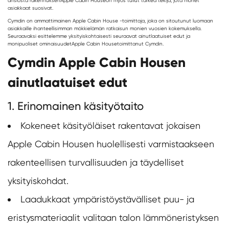
ansiosta rakennuksen
Apple Cabin House
on myös tullut tärkeä tekijä, jota monet
asiakkaat suosivat.
Cymdin on ammattimainen Apple Cabin House -toimittaja, joka on sitoutunut luomaan
asiakkaille ihanteellisimman mökkielämän ratkaisun monien vuosien kokemuksella.
Seuraavaksi esittelemme yksityiskohtaisesti seuraavat ainutlaatuiset edut ja
monipuoliset ominaisuudet
Apple Cabin House
toimittanut Cymdin.
Cymdin Apple Cabin Housen
ainutlaatuiset edut
1. Erinomainen käsityötaito
Kokeneet käsityöläiset rakentavat jokaisen
Apple Cabin Housen huolellisesti varmistaakseen
rakenteellisen turvallisuuden ja täydelliset
yksityiskohdat.
Laadukkaat ympäristöystävälliset puu- ja
eristysmateriaalit valitaan talon lämmöneristyksen