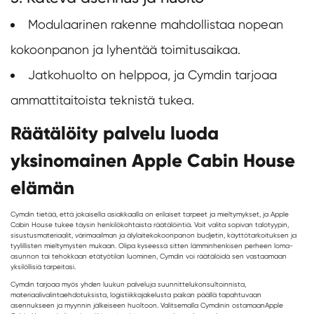
Modulaarinen rakenne mahdollistaa nopean
kokoonpanon ja lyhentää toimitusaikaa.
Jatkohuolto on helppoa, ja Cymdin tarjoaa
ammattitaitoista teknistä tukea.
Räätälöity palvelu luoda
yksinomainen Apple Cabin House
elämän
Cymdin tietää, että jokaisella asiakkaalla on erilaiset tarpeet ja mieltymykset, ja Apple
Cabin House tukee täysin henkilökohtaista räätälöintiä. Voit valita sopivan talotyypin,
sisustusmateriaalit, värimaailman ja älylaitekokoonpanon budjetin, käyttötarkoituksen ja
tyylillisten mieltymysten mukaan. Olipa kyseessä sitten lämminhenkisen perheen loma-
asunnon tai tehokkaan etätyötilan luominen, Cymdin voi räätälöidä sen vastaamaan
yksilöllisiä tarpeitasi.
Cymdin tarjoaa myös yhden luukun palveluja suunnittelukonsultoinnista,
materiaalivalintaehdotuksista, logistiikkajakelusta paikan päällä tapahtuvaan
asennukseen ja myynnin jälkeiseen huoltoon. Valitsemalla Cymdinin ostamaan
Apple