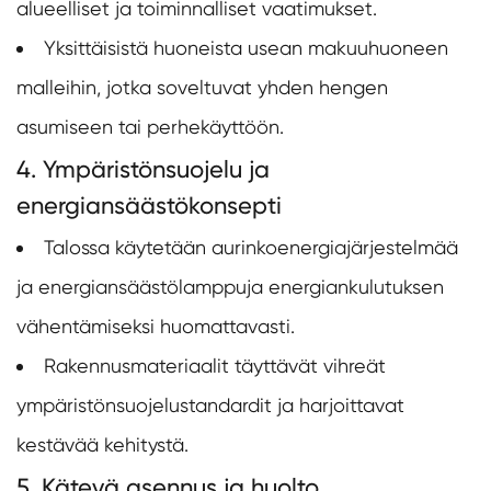
alueelliset ja toiminnalliset vaatimukset.
Yksittäisistä huoneista usean makuuhuoneen
malleihin, jotka soveltuvat yhden hengen
asumiseen tai perhekäyttöön.
4. Ympäristönsuojelu ja
energiansäästökonsepti
Talossa käytetään aurinkoenergiajärjestelmää
ja energiansäästölamppuja energiankulutuksen
vähentämiseksi huomattavasti.
Rakennusmateriaalit täyttävät vihreät
ympäristönsuojelustandardit ja harjoittavat
kestävää kehitystä.
5. Kätevä asennus ja huolto