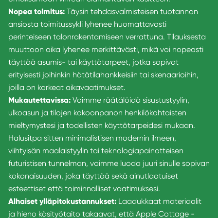
Nopea toimitus:
Täysin tehdasvalmisteisen tuotannon
ansiosta toimitussykli lyhenee huomattavasti
perinteiseen talonrakentamiseen verrattuna. Tilauksesta
muuttoon aika lyhenee merkittävästi, mikä voi nopeasti
täyttää asumis- tai käyttötarpeet, jotka sopivat
erityisesti joihinkin hätätilahankkeisiin tai skenaarioihin,
joilla on korkeat aikavaatimukset.
Mukautettavissa:
Voimme räätälöidä sisustustyylin,
ulkoasun ja tilojen kokoonpanon henkilökohtaisten
mieltymystesi ja todellisten käyttötarpeidesi mukaan.
Halusitpa sitten minimalistisen modernin ilmeen,
viihtyisän maalaistyylin tai teknologiapainotteisen
futuristisen tunnelman, voimme luoda juuri sinulle sopivan
kokonaisuuden, joka täyttää sekä ainutlaatuiset
esteettiset että toiminnalliset vaatimuksesi.
Alhaiset ylläpitokustannukset:
Laadukkaat materiaalit
ja hieno käsityötaito takaavat, että Apple Cottage -