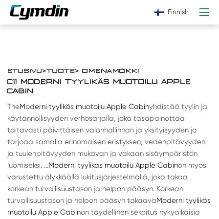
Finnish
ETUSIVU
>
TUOTE
> OMENAMÖKKI
C11 MODERNI TYYLIKÄS MUOTOILU APPLE
CABIN
The
Moderni tyylikäs muotoilu Apple Cabin
yhdistää tyylin ja
käytännöllisyyden verhosarjalla, joka tasapainottaa
taitavasti päivittäisen valonhallinnan ja yksityisyyden ja
tarjoaa samalla erinomaisen eristyksen, vedenpitävyyden
ja tuulenpitävyyden mukavan ja vakaan sisäympäristön
luomiseksi. ...
Moderni tyylikäs muotoilu Apple Cabin
on myös
varustettu älykkäällä lukitusjärjestelmällä, joka takaa
korkean turvallisuustason ja helpon pääsyn. Korkean
turvallisuustason ja helpon pääsyn takaava
Moderni tyylikäs
muotoilu Apple Cabin
on täydellinen sekoitus nykyaikaisia