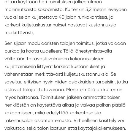
ottaa käyttöön heti toimituksen jälkeen ilman
monimutkaista kokoamista. Kuitenkin 3,2 metrin leveyden
vuoksi se on kuljetettava 40 jalan runkokontissa, ja
korkeat kuljetuskustannukset nostavat kustannuksia
merkittävästi,
Sen sijaan modulaaristen talojen toimitus, jotka voidaan
purkaa ja koota uudelleen: Tällä lähestymistavalla
vältetään taitavasti valmiiden kokonaisuuksien
kuljettamiseen liittyvät korkeat kustannukset ja
vähennetään merkittävästi kuljetuskustannuksia. Se
soveltuu erityisen hyvin niiden asiakkaiden tarpeisiin, jotka
ostavat taloja irtotavarana. Menetelmällä on kuitenkin
myös haittansa. Toimituksen jälkeen ammattitaitoisen
henkilöstön on käytettävä aikaa ja vaivaa paikan päällä
kokoamiseen, mikä edellyttää korkeatasoista
rakennusalan asiantuntemusta. Virheellinen käsittely voi
vaikuttaa sekä talon laatuun että käyttäjäkokemukseen.