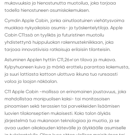
mukavuuksia ja hienostunutta muotoilua, joka tarjoaa
todella hienostuneen asumiskokemuksen.
Cymdin Apple Cabin, jonka ainutlaatuinen viehätysvoima
muokkaa nykyaikaisia asumis- ja työskentelytiloja. Apple
Cabin C11:ssä on tyylikäs ja futuristinen muotoilu
yhdistettynä huippuluokan rakennustekniikkaan, joka
tarjoaa innovatiivisia ratkaisuja erilaisiin tilanteisiin.
Astuminen Applen hyttiin C11,26
㎡
on tilava ja mukava.
Kylpyhuoneen kuiva ja märkä erottelu parantaa kokemusta,
ja suuri lattiasta kattoon ulottuva ikkuna tuo runsaasti
valoa ja laajan näköalan.
C11 Apple Cabin -mallissa on erinomainen joustavuus, joka
mahdollistaa monipuolisen kaksi- tai monitasoisen
pinoamisen sekä terassien tai parvekkeiden lisäämisen
luovien tilakonseptien mukaisesti. Koko talon älykäs
järjestelmä tuo mukanaan teknologiaa ja muotia, ja se
avaa uuden aikakauden kätevälle ja älykkäälle asumiselle