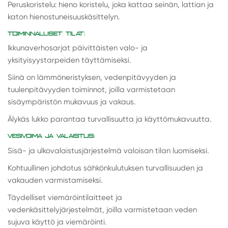
Peruskoristelu: hieno koristelu, joka kattaa seinän, lattian ja
katon hienostuneisuuskäsittelyn.
TOIMINNALLISET TILAT:
Ikkunaverhosarjat päivittäisten valo- ja
yksityisyystarpeiden täyttämiseksi.
Siinä on lämmöneristyksen, vedenpitävyyden ja
tuulenpitävyyden toiminnot, joilla varmistetaan
sisäympäristön mukavuus ja vakaus.
Älykäs lukko parantaa turvallisuutta ja käyttömukavuutta.
VESIVOIMA JA VALAISTUS:
Sisä- ja ulkovalaistusjärjestelmä valoisan tilan luomiseksi.
Kohtuullinen johdotus sähkönkulutuksen turvallisuuden ja
vakauden varmistamiseksi.
Täydelliset viemäröintilaitteet ja
vedenkäsittelyjärjestelmät, joilla varmistetaan veden
sujuva käyttö ja viemäröinti.