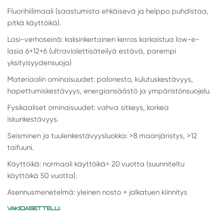
Fluorihiilimaali (saastumista ehkäisevä ja helppo puhdistaa,
pitkä käyttöikä).
Lasi-verhoseinä: kaksinkertainen kerros karkaistua low-e-
lasia 6+12+6 (ultraviolettisäteilyä estävä, parempi
yksityisyydensuoja)
Materiaalin ominaisuudet: palonesto, kulutuskestävyys,
hapettumiskestävyys, energiansäästö ja ympäristönsuojelu.
Fysikaaliset ominaisuudet: vahva sitkeys, korkea
iskunkestävyys.
Seisminen ja tuulenkestävyysluokka: >8 maanjäristys, >12
taifuuni.
Käyttöikä: normaali käyttöikä> 20 vuotta (suunniteltu
käyttöikä 50 vuotta).
Asennusmenetelmä: yleinen nosto + jalkatuen kiinnitys
VAKIOASETTELU: