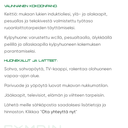
VALINNAINEN KOKOONPANO:
Keittiö: mukaan lukien induktioliesi, ylä- ja alakaapit,
pesuallas ja tekokivestä valmistettu työtaso
ruoanlaittotarpeiden täyttämiseksi.
Kylpyhuone: varustettu wc:llä, pesualtaalla, älykkäällä
peilillä ja allaskaapilla kylpyhuoneen kokemuksen
parantamiseksi.
HUONEKALUT JA LAITTEET:
Sohva, sohvapöytä, TV-kaappi, rakentaa olohuoneen
vapaa-ajan alue.
Parivuode ja yöpöytä luovat mukavan nukkumatilan.
Jääkaapit, televisiot, elämän ja viihteen tarpeisiin.
Lähetä meille sähköpostia saadaksesi lisätietoja ja
hinnaston. Klikkaa "
Ota yhteyttä nyt
"