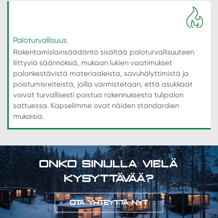
Paloturvallisuus
Rakentamislainsäädäntö sisältää paloturvallisuuteen
liittyviä säännöksiä, mukaan lukien vaatimukset
palonkestävistä materiaaleista, savuhälyttimistä ja
poistumisreiteistä, joilla varmistetaan, että asukkaat
voivat turvallisesti poistua rakennuksesta tulipalon
sattuessa. Kapselimme ovat näiden standardien
mukaisia.
ONKO SINULLA VIELÄ
KYSYTTÄVÄÄ?
OTA YHTEYTTÄ NYT