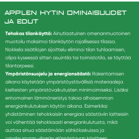
APPLEN HYTIN OMINAISUUDET
JA EDUT
Tehokas tilankäyttö:
Ainutlaatuinen omenanmuotoinen
muotoilu maksimoi tilankäytön rajallisessa tilassa.
Nokkela sisätilojen sijoittelu eliminoi tilan tuhlaamisen,
olipa kyseessä sitten asuintila tai toimistotila, se täyttää
tilantarpeesi.
Ympäristönsuojelu ja energiansäästö:
Rakentamisen
aikana käytetään ympäristöystävällisiä materiaaleja
kielteisten ympäristövaikutusten minimoimiseksi. Lisäksi
erinomainen lämmöneristys takaa alhaisemman
energiankulutuksen käytön aikana. Esimerkiksi
yhdistäminen tehokkaisiin energiaa säästäviin laitteisiin
voi vähentää tehokkaasti energiankulutusta, mikä
auttaa sinua säästämään sähkölaskuissa ja
omaksumaan vihreän elämäntavan käsitteen.