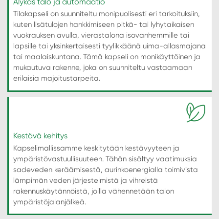
Älykäs talo ja automaatio
Tilakapseli on suunniteltu monipuolisesti eri tarkoituksiin,
kuten lisätulojen hankkimiseen pitkä- tai lyhytaikaisen
vuokrauksen avulla, vierastalona isovanhemmille tai
lapsille tai yksinkertaisesti tyylikkäänä uima-allasmajana
tai maalaiskuntana. Tämä kapseli on monikäyttöinen ja
mukautuva rakenne, joka on suunniteltu vastaamaan
erilaisia majoitustarpeita.
Kestävä kehitys
Kapselimallissamme keskitytään kestävyyteen ja
ympäristövastuullisuuteen. Tähän sisältyy vaatimuksia
sadeveden keräämisestä, aurinkoenergialla toimivista
lämpimän veden järjestelmistä ja vihreistä
rakennuskäytännöistä, joilla vähennetään talon
ympäristöjalanjälkeä.