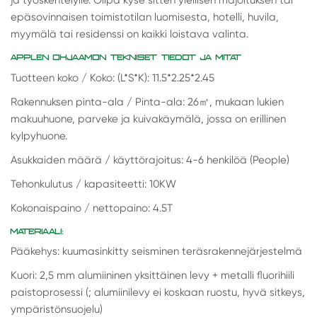
ja työskentelylle. Olipa kyse sitten ylellisen majoituksen tai
epäsovinnaisen toimistotilan luomisesta, hotelli, huvila,
myymälä tai residenssi on kaikki loistava valinta.
APPLEN OHJAAMON TEKNISET TIEDOT JA MITAT
Tuotteen koko / Koko: (L*S*K): 11.5*2.25*2.45
Rakennuksen pinta-ala / Pinta-ala: 26
㎡
, mukaan lukien
makuuhuone, parveke ja kuivakäymälä, jossa on erillinen
kylpyhuone.
Asukkaiden määrä / käyttörajoitus: 4-6 henkilöä (People)
Tehonkulutus / kapasiteetti: 10KW
Kokonaispaino / nettopaino: 4.5T
MATERIAALI:
Pääkehys: kuumasinkitty seisminen teräsrakennejärjestelmä
Kuori: 2,5 mm alumiininen yksittäinen levy + metalli fluorihiili
paistoprosessi (; alumiinilevy ei koskaan ruostu, hyvä sitkeys,
ympäristönsuojelu)