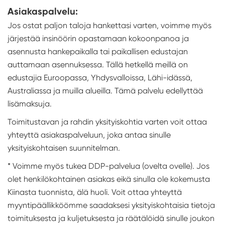
Asiakaspalvelu:
Jos ostat paljon taloja hankettasi varten, voimme myös
järjestää insinöörin opastamaan kokoonpanoa ja
asennusta hankepaikalla tai paikallisen edustajan
auttamaan asennuksessa. Tällä hetkellä meillä on
edustajia Euroopassa, Yhdysvalloissa, Lähi-idässä,
Australiassa ja muilla alueilla. Tämä palvelu edellyttää
lisämaksuja.
Toimitustavan ja rahdin yksityiskohtia varten voit ottaa
yhteyttä asiakaspalveluun, joka antaa sinulle
yksityiskohtaisen suunnitelman.
* Voimme myös tukea DDP-palvelua (ovelta ovelle). Jos
olet henkilökohtainen asiakas eikä sinulla ole kokemusta
Kiinasta tuonnista, älä huoli. Voit ottaa yhteyttä
myyntipäällikköömme saadaksesi yksityiskohtaisia tietoja
toimituksesta ja kuljetuksesta ja räätälöidä sinulle joukon