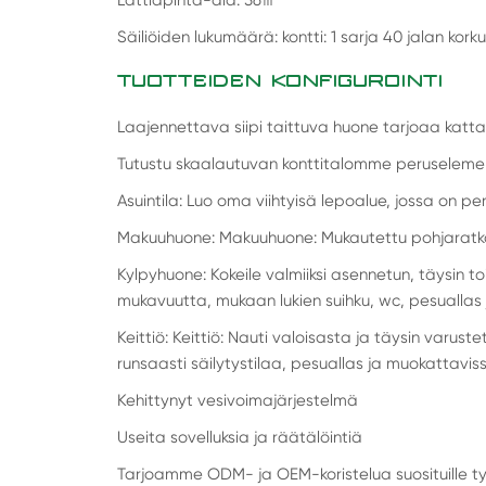
Säiliöiden lukumäärä: kontti: 1 sarja 40 jalan kork
TUOTTEIDEN KONFIGUROINTI
Laajennettava siipi taittuva huone tarjoaa kat
Tutustu skaalautuvan konttitalomme peruselemen
Asuintila: Luo oma viihtyisä lepoalue, jossa on pe
Makuuhuone: Makuuhuone: Mukautettu pohjaratka
Kylpyhuone: Kokeile valmiiksi asennetun, täysin 
mukavuutta, mukaan lukien suihku, wc, pesuallas 
Keittiö: Keittiö: Nauti valoisasta ja täysin varuste
runsaasti säilytystilaa, pesuallas ja muokattavis
Kehittynyt vesivoimajärjestelmä
Useita sovelluksia ja räätälöintiä
Tarjoamme ODM- ja OEM-koristelua suosituille ty