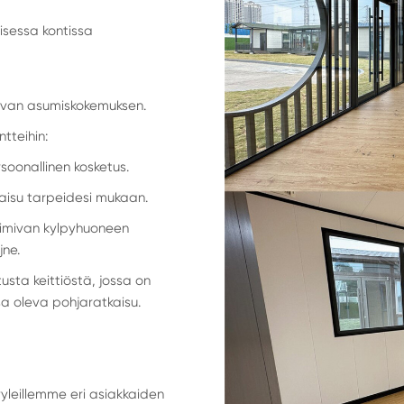
uisessa kontissa
tavan asumiskokemuksen.
tteihin:
rsoonallinen kosketus.
isu tarpeidesi mukaan.
toimivan kylpyhuoneen
jne.
tusta keittiöstä, jossa on
sa oleva pohjaratkaisu.
yleillemme eri asiakkaiden