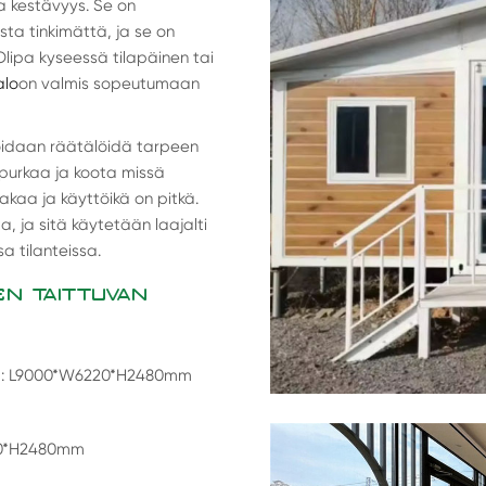
a kestävyys. Se on
usta tinkimättä, ja se on
Olipa kyseessä tilapäinen tai
alo
on valmis sopeutumaan
 voidaan räätälöidä tarpeen
 purkaa ja koota missä
akaa ja käyttöikä on pitkä.
 ja sitä käytetään laajalti
a tilanteissa.
EN TAITTUVAN
m: L9000*W6220*H2480mm
200*H2480mm