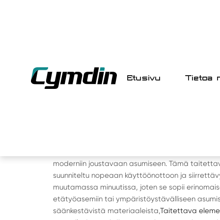
Etusivu
Tietoa 
ETUSIVU
>
TUOTE
> KAHDEN SIIVEN TAI
30-TAITETTAVA ELEMEN
Esittelemme
Taitettava elementtitalo
vallankumou
moderniin joustavaan asumiseen. Tämä taitettav
suunniteltu nopeaan käyttöönottoon ja siirrettäv
muutamassa minuutissa, joten se sopii erinomais
etätyöasemiin tai ympäristöystävälliseen asumis
säänkestävistä materiaaleista,
Taitettava eleme