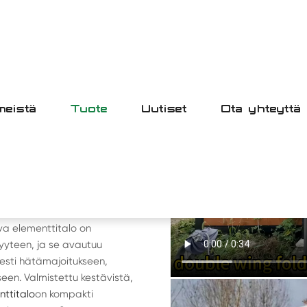
meistä
Tuote
Uutiset
Ota yhteyttä
TTUVA HUONE
TTITALO
ksellisena ratkaisuna
a elementtitalo on
yyteen, ja se avautuu
esti hätämajoitukseen,
een. Valmistettu kestävistä,
nttitalo
on kompakti