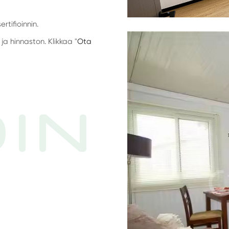
tifioinnin.
ja hinnaston. Klikkaa "
Ota
IN