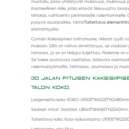
muotoilu, jossa yhdistyvät mukavuus, mukavuus j
ihanteellinen niille, jotka etsivät liikkuvuutta laad
tehokas vaihtoehto perinteiselle rakentamiselle. 
pysyvä asuinpaikka, tämä
Taitettava elementtit
elämäntyyliisi.
Cymdin Kaksisiipinen taittohuone, rikkaat tyylit
mukaan. Sillä on vahva siirrettävyys, se voidaan
tahansa, ja se on helppo kuljettaa. Rakenne on v
Se tukee joustavaa asettelua, kätevää asennusta,
rakennustyömailla, tehtaissa, asunnoissa ja muiss
30 JALAN PITUISEN KAKSISIIPIS
TALON KOKO.
Laajennettu koko: KOKO: L9000*W6220*H2480m
Sisäiset mitat: Sisätilat: L8540*W6060*H2240mm.
Taitettava koko: Koon kokoontaitto: L9000*W2
Lattiapinta-ala: 56
㎡