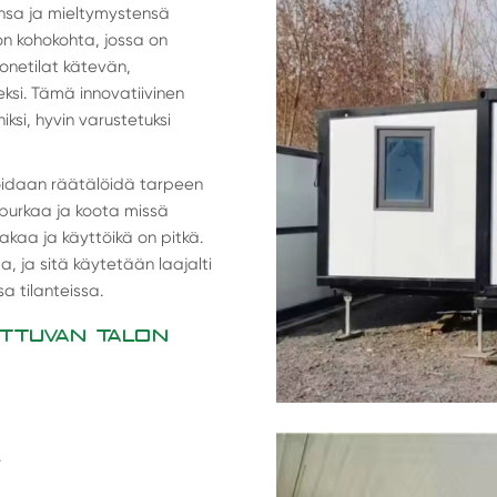
ensa ja mieltymystensä
n kohokohta, jossa on
uonetilat kätevän,
si. Tämä innovatiivinen
si, hyvin varustetuksi
 voidaan räätälöidä tarpeen
 purkaa ja koota missä
akaa ja käyttöikä on pitkä.
 ja sitä käytetään laajalti
a tilanteissa.
ITTUVAN TALON
.