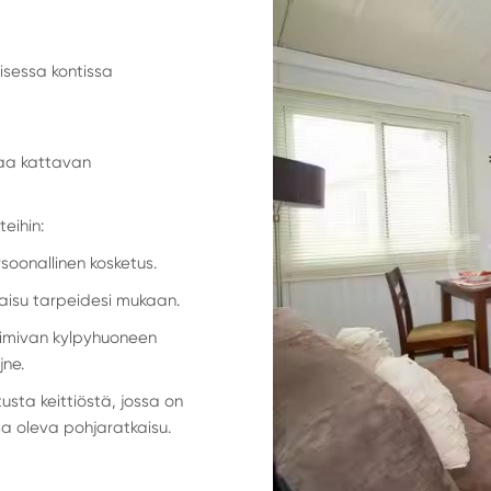
uisessa kontissa
oaa kattavan
eihin:
rsoonallinen kosketus.
isu tarpeidesi mukaan.
toimivan kylpyhuoneen
jne.
tusta keittiöstä, jossa on
sa oleva pohjaratkaisu.