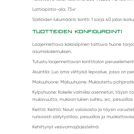
Lattiapinta-ala: 73
㎡
Säiliöiden lukumäärä: kontti: 1 sarja 40 jalan kork
TUOTTEIDEN KONFIGUROINTI
Laajennettava kaksisiipinen taittuva huone tarj
asumiskokemuksen.
Tutustu laajennettavan konttitalon peruselementt
Asuintila: Luo oma viihtyisä lepoalue, jossa on pe
Makuuhuone: Makuuhuone: Mukautettu pohjaratka
Kylpyhuone: Kokeile valmiiksi asennetun, täysin 
mukavuutta, mukaan lukien suihku, wc, pesuallas 
Keittiö: Keittiö: Nauti valoisasta ja täysin varuste
runsaasti säilytystilaa, pesuallas ja muokattavis
Kehittynyt vesivoimajärjestelmä