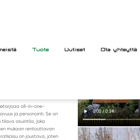
meistä
Tuote
Uutiset
Ota yhteyttä
TTUVA HUONE
ENTTI
O
lo
tarjoaa all-in-one-
avuus ja personointi. Se on
 tilava asuintila, joka
sten mukaan rentouttavan
atkaisu on joustava, joten