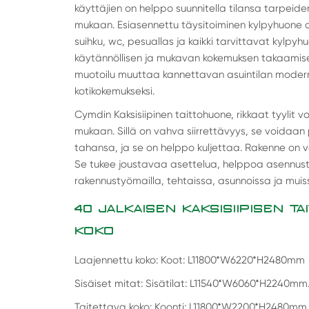
käyttäjien on helppo suunnitella tilansa tarpeid
mukaan. Esiasennettu täysitoiminen kylpyhuone o
suihku, wc, pesuallas ja kaikki tarvittavat kylpyh
käytännöllisen ja mukavan kokemuksen takaamisek
muotoilu muuttaa kannettavan asuintilan modernik
kotikokemukseksi.
Cymdin Kaksisiipinen taittohuone, rikkaat tyylit
mukaan. Sillä on vahva siirrettävyys, se voidaan
tahansa, ja se on helppo kuljettaa. Rakenne on v
Se tukee joustavaa asettelua, helppoa asennusta,
rakennustyömailla, tehtaissa, asunnoissa ja muiss
40 JALKAISEN KAKSISIIPISEN TA
KOKO
Laajennettu koko: Koot: L11800*W6220*H2480mm
Sisäiset mitat: Sisätilat: L11540*W6060*H2240mm
Taitettava koko: Koonti: L11800*W2200*H2480mm