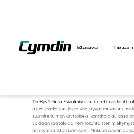
Etusivu
Tietoa 
ETUSIVU
>
TUOTE
> KAHDEN SIIVEN TAI
40 - HYVÄ HINTA ELEM
TAITETTAVA KONTTITAL
The
Hyvä hinta Esivalmistettu taitettava konttita
asumisratkaisun, jossa yhdistyvät mukavuus, muk
suunniteltu monikäyttöiseksi konttitaloksi, jossa on
voidaan räätälöidä henkilökohtaisten mieltymy
asuinympäristön luomiseksi. Makuuhuoneen pohjar