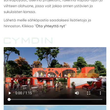
viihteen olohuone, jossa voit jakaa onnen ystävien ja
sukulaisten kanssa.
Lähetä meille sähköpostia saadaksesi lisätietoja ja
hinnaston. Klikkaa "
Ota yhteyttä nyt
"
CYMDIN