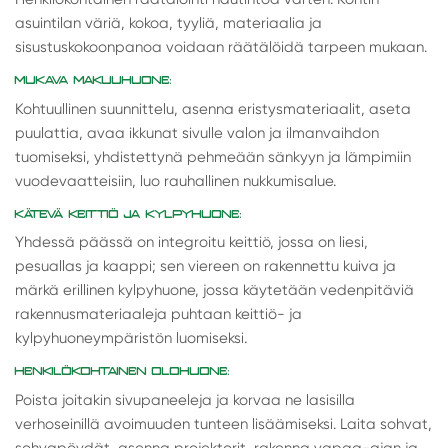
asuintilan väriä, kokoa, tyyliä, materiaalia ja
sisustuskokoonpanoa voidaan räätälöidä tarpeen mukaan.
MUKAVA MAKUUHUONE:
Kohtuullinen suunnittelu, asenna eristysmateriaalit, aseta
puulattia, avaa ikkunat sivulle valon ja ilmanvaihdon
tuomiseksi, yhdistettynä pehmeään sänkyyn ja lämpimiin
vuodevaatteisiin, luo rauhallinen nukkumisalue.
KÄTEVÄ KEITTIÖ JA KYLPYHUONE:
Yhdessä päässä on integroitu keittiö, jossa on liesi,
pesuallas ja kaappi; sen viereen on rakennettu kuiva ja
märkä erillinen kylpyhuone, jossa käytetään vedenpitäviä
rakennusmateriaaleja puhtaan keittiö- ja
kylpyhuoneympäristön luomiseksi.
HENKILÖKOHTAINEN OLOHUONE:
Poista joitakin sivupaneeleja ja korvaa ne lasisilla
verhoseinillä avoimuuden tunteen lisäämiseksi. Laita sohvat,
sohvapöydät, asenna projektorit, rakenna vapaa-ajan ja