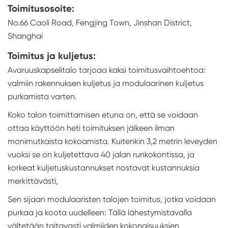
Toimitusosoite:
No.66 Caoli Road, Fengjing Town, Jinshan District,
Shanghai
Toimitus ja kuljetus:
Avaruuskapselitalo tarjoaa kaksi toimitusvaihtoehtoa:
valmiin rakennuksen kuljetus ja modulaarinen kuljetus
purkamista varten.
Koko talon toimittamisen etuna on, että se voidaan
ottaa käyttöön heti toimituksen jälkeen ilman
monimutkaista kokoamista. Kuitenkin 3,2 metrin leveyden
vuoksi se on kuljetettava 40 jalan runkokontissa, ja
korkeat kuljetuskustannukset nostavat kustannuksia
merkittävästi,
Sen sijaan modulaaristen talojen toimitus, jotka voidaan
purkaa ja koota uudelleen: Tällä lähestymistavalla
vältetään taitavasti valmiiden kokonaisuuksien