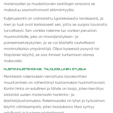
materiaalien ja muokattavien sisätilojen ansiosta se
mukautuu saumattomasti elämäntyyliisi.
Kuljetuskontti on valmistettu lujatekoisesta teräksestä, ja
meri ja tuuli ovat karkaisseet sen, jotta se suojaa tavaroita
turvallisesti. Sen vankka rakenne luo vankan perustan
muunnostilalle, joka on maanjäristyksen- ja
paineensietokykyinen, ja se voi käsitellä rauhallisesti
monimutkaisia ympäristöjä. Olipa kyseessä pysyvä tai
tilapäinen käyttö, se saa ihmiset tuntemaan olonsa
mukavaksi.
KUSTANNUSTEHOKAS, TALOUDELLINEN ETUSIJA
Perinteisiin rakennuksiin verrattuna laivakonttien
muuntaminen on vähentänyt kustannuksia huomattavasti.
Kontin hinta on edullinen ja lähde on laaja, joten kierrätys
säästää uuden materiaalin hankinta- ja
käsittelykustannuksia. Rakennusaika on lyhyt ja työvoiman
käyttö vähäisempää, joten laadukasta tilaa syntyy
edullisesti ja kustannustehokkaasti.