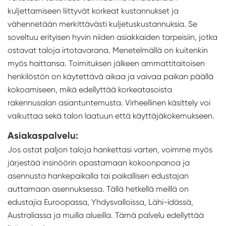
kuljettamiseen liittyvät korkeat kustannukset ja
vähennetään merkittävästi kuljetuskustannuksia. Se
soveltuu erityisen hyvin niiden asiakkaiden tarpeisiin, jotka
ostavat taloja irtotavarana. Menetelmällä on kuitenkin
myös haittansa. Toimituksen jälkeen ammattitaitoisen
henkilöstön on käytettävä aikaa ja vaivaa paikan päällä
kokoamiseen, mikä edellyttää korkeatasoista
rakennusalan asiantuntemusta. Virheellinen käsittely voi
vaikuttaa sekä talon laatuun että käyttäjäkokemukseen.
Asiakaspalvelu:
Jos ostat paljon taloja hankettasi varten, voimme myös
järjestää insinöörin opastamaan kokoonpanoa ja
asennusta hankepaikalla tai paikallisen edustajan
auttamaan asennuksessa. Tällä hetkellä meillä on
edustajia Euroopassa, Yhdysvalloissa, Lähi-idässä,
Australiassa ja muilla alueilla. Tämä palvelu edellyttää