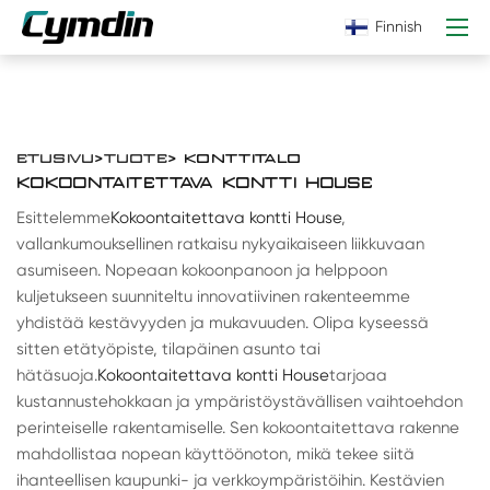
Finnish
ETUSIVU
>
TUOTE
> KONTTITALO
KOKOONTAITETTAVA KONTTI HOUSE
Esittelemme
Kokoontaitettava kontti House
,
vallankumouksellinen ratkaisu nykyaikaiseen liikkuvaan
asumiseen. Nopeaan kokoonpanoon ja helppoon
kuljetukseen suunniteltu innovatiivinen rakenteemme
yhdistää kestävyyden ja mukavuuden. Olipa kyseessä
sitten etätyöpiste, tilapäinen asunto tai
hätäsuoja.
Kokoontaitettava kontti House
tarjoaa
kustannustehokkaan ja ympäristöystävällisen vaihtoehdon
perinteiselle rakentamiselle. Sen kokoontaitettava rakenne
mahdollistaa nopean käyttöönoton, mikä tekee siitä
ihanteellisen kaupunki- ja verkkoympäristöihin. Kestävien