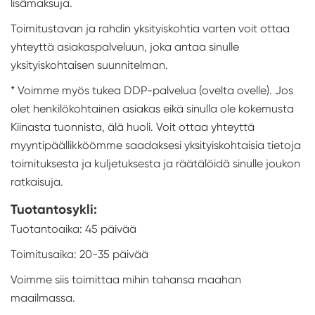
lisämaksuja.
Toimitustavan ja rahdin yksityiskohtia varten voit ottaa
yhteyttä asiakaspalveluun, joka antaa sinulle
yksityiskohtaisen suunnitelman.
* Voimme myös tukea DDP-palvelua (ovelta ovelle). Jos
olet henkilökohtainen asiakas eikä sinulla ole kokemusta
Kiinasta tuonnista, älä huoli. Voit ottaa yhteyttä
myyntipäällikköömme saadaksesi yksityiskohtaisia tietoja
toimituksesta ja kuljetuksesta ja räätälöidä sinulle joukon
ratkaisuja.
Tuotantosykli:
Tuotantoaika: 45 päivää
Toimitusaika: 20-35 päivää
Voimme siis toimittaa mihin tahansa maahan
maailmassa.