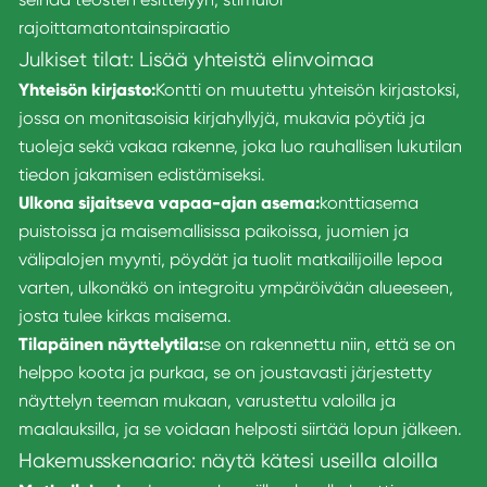
rajoittamatonta
inspiraatio
Julkiset tilat: Lisää yhteistä elinvoimaa
Yhteisön kirjasto:
Kontti on muutettu yhteisön kirjastoksi,
jossa on monitasoisia kirjahyllyjä, mukavia pöytiä ja
tuoleja sekä vakaa rakenne, joka luo rauhallisen lukutilan
tiedon jakamisen edistämiseksi.
Ulkona sijaitseva vapaa-ajan asema:
konttiasema
puistoissa ja maisemallisissa paikoissa, juomien ja
välipalojen myynti, pöydät ja tuolit matkailijoille lepoa
varten, ulkonäkö on integroitu ympäröivään alueeseen,
josta tulee kirkas maisema.
Tilapäinen näyttelytila:
se on rakennettu niin, että se on
helppo koota ja purkaa, se on joustavasti järjestetty
näyttelyn teeman mukaan, varustettu valoilla ja
maalauksilla, ja se voidaan helposti siirtää lopun jälkeen.
Hakemusskenaario: näytä kätesi useilla aloilla