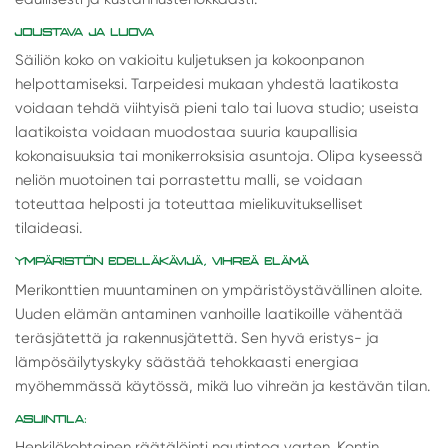
JOUSTAVA JA LUOVA
Säiliön koko on vakioitu kuljetuksen ja kokoonpanon
helpottamiseksi. Tarpeidesi mukaan yhdestä laatikosta
voidaan tehdä viihtyisä pieni talo tai luova studio; useista
laatikoista voidaan muodostaa suuria kaupallisia
kokonaisuuksia tai monikerroksisia asuntoja. Olipa kyseessä
neliön muotoinen tai porrastettu malli, se voidaan
toteuttaa helposti ja toteuttaa mielikuvitukselliset
tilaideasi.
YMPÄRISTÖN EDELLÄKÄVIJÄ, VIHREÄ ELÄMÄ
Merikonttien muuntaminen on ympäristöystävällinen aloite.
Uuden elämän antaminen vanhoille laatikoille vähentää
teräsjätettä ja rakennusjätettä. Sen hyvä eristys- ja
lämpösäilytyskyky säästää tehokkaasti energiaa
myöhemmässä käytössä, mikä luo vihreän ja kestävän tilan.
ASUINTILA:
Henkilökohtainen räätälöinti nautintoa varten. Kontin