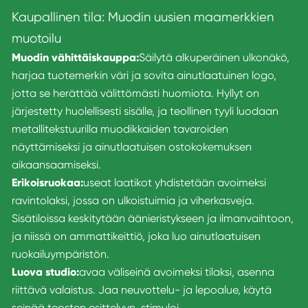
Kaupallinen tila: Muodin uusien maamerkkien
muotoilu
Muodin vähittäiskauppa:
Säilytä alkuperäinen ulkonäkö,
harjaa tuotemerkin väri ja sovita ainutlaatuinen logo,
jotta se herättää välittömästi huomiota. Hyllyt on
järjestetty huolellisesti sisälle, ja teollinen tyyli luodaan
metallitekstuurilla muodikkaiden tavaroiden
näyttämiseksi ja ainutlaatuisen ostokokemuksen
aikaansaamiseksi.
Erikoisruokaa:
useat laatikot yhdistetään avoimeksi
ravintolaksi, jossa on ulkoistuimia ja viherkasveja.
Sisätiloissa keskitytään äänieristykseen ja ilmanvaihtoon,
ja niissä on ammattikeittiö, joka luo ainutlaatuisen
ruokailuympäristön.
Luova studio:
avaa väliseinä avoimeksi tilaksi, asenna
riittävä valaistus. Jaa neuvottelu- ja lepoalue, käytä
seinää teosten esittelyyn, stimuloi