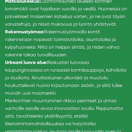
Matkailukeskus:
Luonnonkauniilla alueella konttien
lomamökit ovat hajallaan vuorilla ja vesillä. Huoneissa on
parvekkeet maisemien katselua varten, ja ne ovat täysin
varusteltuja, ja niissä mukavuus ja luonto yhdistyvät.
Rakennustyömaa:
Rakennustyömaalla kontit
rakennetaan nopeasti toimistotiloiksi, asuntoloiksi ja
kylpyhuoneiksi. Niitä on helppo siirtää, ja niiden vahva
rakenne takaa turvallisuuden.
Urbaani luova alue:
Keskustan luovassa
kaupunginosassa on runsaasti konttikauppoja, kahviloita
ja studioita. Ainutlaatuinen ulkonäkö ja muotoilu
houkuttelevat nuoria kirjautumaan sisään, ja siitä tulee
muodin uusi maamerkki.
Merikonttien muuntaminen rikkoo perinteet ja antaa
vanhoille asioille arvoa innovaation avulla. Riippumatta
siitä, tavoitteletko yksilöllisyyttä, etsitkö
liiketoimintamahdollisuuksia vai harjoitatko
ympäristönsuojelua, se avaa sinulle luovuuden oven ja