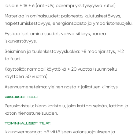
lasia 6 + 18 + 6 (anti-UV, parempi yksityisyysvaikutus)
Materiaalin ominaisuudet: palonesto, kulutuskestävyys,
hapettumiskestävyys, energiansäästö ja ympäristönsuojelu.
Fysikaaliset ominaisuudet: vahva sitkeys, korkea
iskunkestävyys.
Seisminen ja tuulenkestävyysluokka: >8 maanjäristys, >12
taifuuni.
Käyttöikä: normaali käyttöikä > 20 vuotta (suunniteltu
käyttöikä 50 vuotta).
Asennusmenetelmä: yleinen nosto + jalkatuen kiinnitys
VAKIOASETTELU:
Peruskoristelu: hieno koristelu, joka kattaa seinän, lattian ja
katon hienostuneisuuden.
TOIMINNALLISET TILAT:
Ikkunaverhosarjat päivittäiseen valonsuojaukseen ja