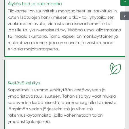
Älykäs talo ja automaatio
Tilakapseli on suunniteltu monipuolisesti eri tarkoituksiin,
kuten lisätulojen hankkimiseen pitkä- tai lyhytaikaisen
vuokrauksen avulla, vierastalona isovanhemmille tai
lapsille tai yksinkertaisesti tyylikkäänä uima-allasmajana
tai maalaiskuntana. Tämä kapseli on monikäyttöinen ja
mukautuva rakenne, joka on suunniteltu vastaamaan
erilaisia majoitustarpeita.
Kestävä kehitys
Kapselimallissamme keskitytään kestävyyteen ja
ympäristövastuullisuuteen. Tähän sisältyy vaatimuksia
sadeveden keräämisestä, aurinkoenergialla toimivista
lämpimän veden järjestelmistä ja vihreistä
rakennuskäytännöistä, joilla vähennetään talon
ympäristöjalanjälkeä.