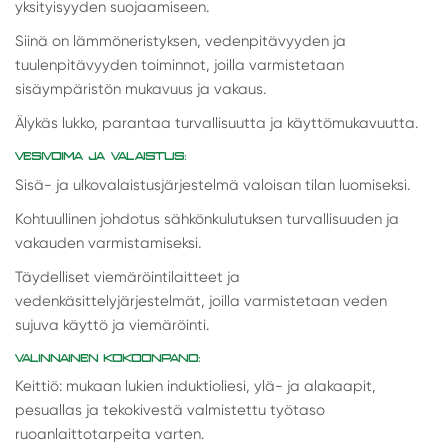
yksityisyyden suojaamiseen.
Siinä on lämmöneristyksen, vedenpitävyyden ja
tuulenpitävyyden toiminnot, joilla varmistetaan
sisäympäristön mukavuus ja vakaus.
Älykäs lukko, parantaa turvallisuutta ja käyttömukavuutta.
VESIVOIMA JA VALAISTUS:
Sisä- ja ulkovalaistusjärjestelmä valoisan tilan luomiseksi.
Kohtuullinen johdotus sähkönkulutuksen turvallisuuden ja
vakauden varmistamiseksi.
Täydelliset viemäröintilaitteet ja
vedenkäsittelyjärjestelmät, joilla varmistetaan veden
sujuva käyttö ja viemäröinti.
VALINNAINEN KOKOONPANO:
Keittiö: mukaan lukien induktioliesi, ylä- ja alakaapit,
pesuallas ja tekokivestä valmistettu työtaso
ruoanlaittotarpeita varten.