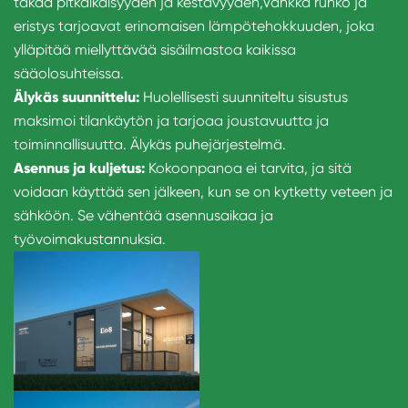
takaa pitkäikäisyyden ja kestävyyden,
Vankka runko ja
eristys tarjoavat erinomaisen lämpötehokkuuden, joka
ylläpitää miellyttävää sisäilmastoa kaikissa
sääolosuhteissa.
Älykäs suunnittelu:
Huolellisesti suunniteltu sisustus
maksimoi tilankäytön ja tarjoaa joustavuutta ja
toiminnallisuutta. Älykäs puhejärjestelmä.
Asennus ja kuljetus:
Kokoonpanoa ei tarvita, ja sitä
voidaan käyttää sen jälkeen, kun se on kytketty veteen ja
sähköön. Se vähentää asennusaikaa ja
työvoimakustannuksia.