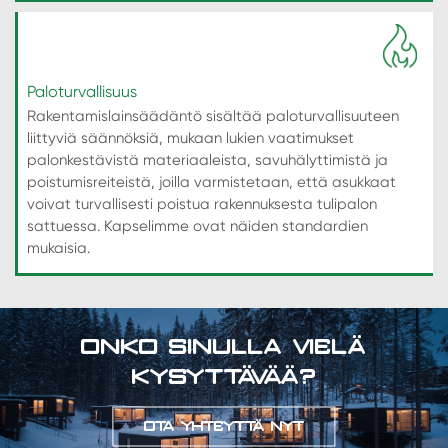
Paloturvallisuus
Rakentamislainsäädäntö sisältää paloturvallisuuteen
liittyviä säännöksiä, mukaan lukien vaatimukset
palonkestävistä materiaaleista, savuhälyttimistä ja
poistumisreiteistä, joilla varmistetaan, että asukkaat
voivat turvallisesti poistua rakennuksesta tulipalon
sattuessa. Kapselimme ovat näiden standardien
mukaisia.
ONKO SINULLA VIELÄ
KYSYTTÄVÄÄ?
OTA YHTEYTTÄ NYT