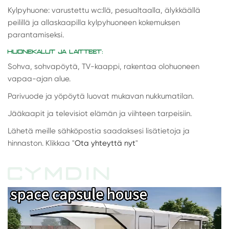
Kylpyhuone: varustettu wc:llä, pesualtaalla, älykkäällä
peilillä ja allaskaapilla kylpyhuoneen kokemuksen
parantamiseksi.
HUONEKALUT JA LAITTEET:
Sohva, sohvapöytä, TV-kaappi, rakentaa olohuoneen
vapaa-ajan alue.
Parivuode ja yöpöytä luovat mukavan nukkumatilan.
Jääkaapit ja televisiot elämän ja viihteen tarpeisiin.
Lähetä meille sähköpostia saadaksesi lisätietoja ja
hinnaston. Klikkaa "
Ota yhteyttä nyt
"
CYMDIN