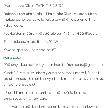
Product size/Size:(L*W*H):11.5*3.3*3.2m
Rakennuksen pinta-ala / Pinta-ala: 38
㎡
, mukaan lukien
makuuhuone, parveke ja kuivakäymälä, jossa on erillinen
kylpyhuone.
Asukkaiden määrä / käyttörajoitus: 4-6 henkilöä (People)
Tehonkulutus/kapasiteetti: 10KW
Kokonaispaino / nettopaino: 8T
MATERIAALI:
Pääkehys: kuumasinkitty seisminen teräsrakennejärjestelmä
Kuori: 2,5 mm alumiininen yksittäinen levy + metalli fluorihiili
paistoprosessi (; alumiinilevy ei koskaan ruostu, hyvä sitkeys,
ympäristönsuojelu)
, Fluorihiilimaali (saastumista ehkäisevä ja helppo
puhdistaa, pitkä käyttöikä).
Lasi-verhoseinä: kaksinkertainen kerros karkaistua low-e-