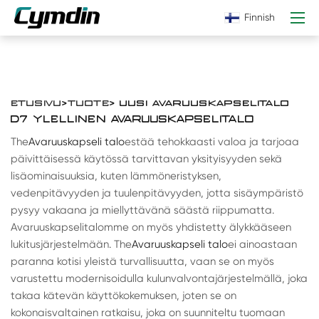
Finnish
ETUSIVU
>
TUOTE
> UUSI AVARUUSKAPSELITALO
D7 YLELLINEN AVARUUSKAPSELITALO
The
Avaruuskapseli talo
estää tehokkaasti valoa ja tarjoaa
päivittäisessä käytössä tarvittavan yksityisyyden sekä
lisäominaisuuksia, kuten lämmöneristyksen,
vedenpitävyyden ja tuulenpitävyyden, jotta sisäympäristö
pysyy vakaana ja miellyttävänä säästä riippumatta.
Avaruuskapselitalomme on myös yhdistetty älykkääseen
lukitusjärjestelmään. The
Avaruuskapseli talo
ei ainoastaan
paranna kotisi yleistä turvallisuutta, vaan se on myös
varustettu modernisoidulla kulunvalvontajärjestelmällä, joka
takaa kätevän käyttökokemuksen, joten se on
kokonaisvaltainen ratkaisu, joka on suunniteltu tuomaan