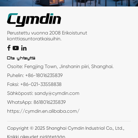
Perustettu vuonna 2008 Erikoistunut
konttiasuntoratkaisuihin.
Ota yhteyttä
Osoite: Fengjing Town, Jinshanin piiri, Shanghai.
Puhelin: +86-18016235839
Faksi: +86-021-33558838
Sähköposti: sandy@cymdin.com
WhatsApp: 8618016235839
https://cymdin.en.alibaba.com/
Copyright © 2025 Shanghai Cymdin Industrial Co., Ltd.,
Kaikki oikeudet pidätetään.