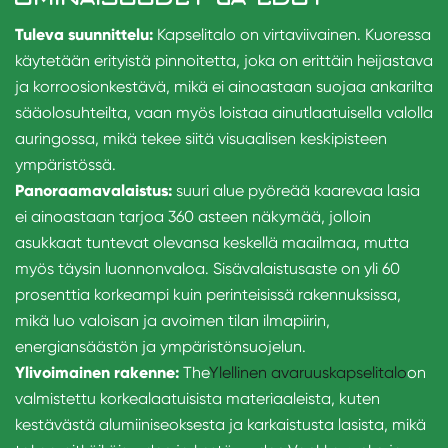
Tuleva suunnittelu:
Kapselitalo on virtaviivainen. Kuoressa
käytetään erityistä pinnoitetta, joka on erittäin heijastava
ja korroosionkestävä, mikä ei ainoastaan suojaa ankarilta
sääolosuhteilta, vaan myös loistaa ainutlaatuisella valolla
auringossa, mikä tekee siitä visuaalisen keskipisteen
ympäristössä.
Panoraamavalaistus:
suuri alue pyöreää kaarevaa lasia
ei ainoastaan tarjoa 360 asteen näkymää, jolloin
asukkaat tuntevat olevansa keskellä maailmaa, mutta
myös täysin luonnonvaloa. Sisävalaistusaste on yli 60
prosenttia korkeampi kuin perinteisissä rakennuksissa,
mikä luo valoisan ja avoimen tilan ilmapiirin,
energiansäästön ja ympäristönsuojelun.
Ylivoimainen rakenne:
The
Ylellinen avaruuskapselitalo
on
valmistettu korkealaatuisista materiaaleista, kuten
kestävästä alumiiniseoksesta ja karkaistusta lasista, mikä