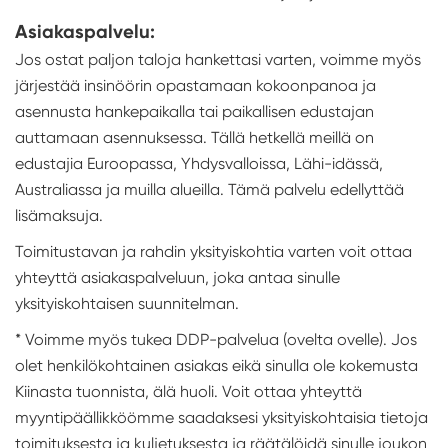
Asiakaspalvelu:
Jos ostat paljon taloja hankettasi varten, voimme myös
järjestää insinöörin opastamaan kokoonpanoa ja
asennusta hankepaikalla tai paikallisen edustajan
auttamaan asennuksessa. Tällä hetkellä meillä on
edustajia Euroopassa, Yhdysvalloissa, Lähi-idässä,
Australiassa ja muilla alueilla. Tämä palvelu edellyttää
lisämaksuja.
Toimitustavan ja rahdin yksityiskohtia varten voit ottaa
yhteyttä asiakaspalveluun, joka antaa sinulle
yksityiskohtaisen suunnitelman.
* Voimme myös tukea DDP-palvelua (ovelta ovelle). Jos
olet henkilökohtainen asiakas eikä sinulla ole kokemusta
Kiinasta tuonnista, älä huoli. Voit ottaa yhteyttä
myyntipäällikköömme saadaksesi yksityiskohtaisia tietoja
toimituksesta ja kuljetuksesta ja räätälöidä sinulle joukon