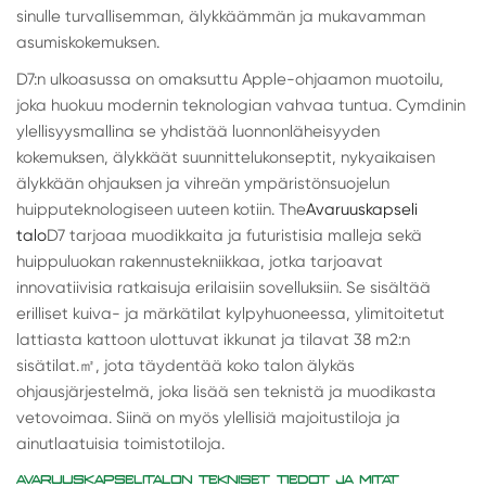
sinulle turvallisemman, älykkäämmän ja mukavamman
asumiskokemuksen.
D7:n ulkoasussa on omaksuttu Apple-ohjaamon muotoilu,
joka huokuu modernin teknologian vahvaa tuntua. Cymdinin
ylellisyysmallina se yhdistää luonnonläheisyyden
kokemuksen, älykkäät suunnittelukonseptit, nykyaikaisen
älykkään ohjauksen ja vihreän ympäristönsuojelun
huipputeknologiseen uuteen kotiin. The
Avaruuskapseli
talo
D7 tarjoaa muodikkaita ja futuristisia malleja sekä
huippuluokan rakennustekniikkaa, jotka tarjoavat
innovatiivisia ratkaisuja erilaisiin sovelluksiin. Se sisältää
erilliset kuiva- ja märkätilat kylpyhuoneessa, ylimitoitetut
lattiasta kattoon ulottuvat ikkunat ja tilavat 38 m2:n
sisätilat.
㎡
, jota täydentää koko talon älykäs
ohjausjärjestelmä, joka lisää sen teknistä ja muodikasta
vetovoimaa. Siinä on myös ylellisiä majoitustiloja ja
ainutlaatuisia toimistotiloja.
AVARUUSKAPSELITALON TEKNISET TIEDOT JA MITAT