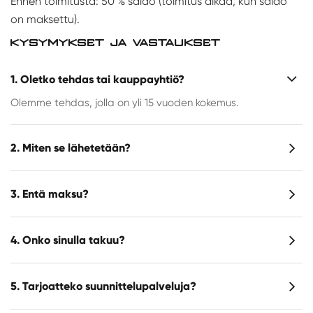
Ennen toimitusta: 50 % saldo (toimitus alkaa, kun saldo
on maksettu).
KYSYMYKSET JA VASTAUKSET
1. Oletko tehdas tai kauppayhtiö?
Olemme tehdas, jolla on yli 15 vuoden kokemus.
2. Miten se lähetetään?
3. Entä maksu?
4. Onko sinulla takuu?
5. Tarjoatteko suunnittelupalveluja?