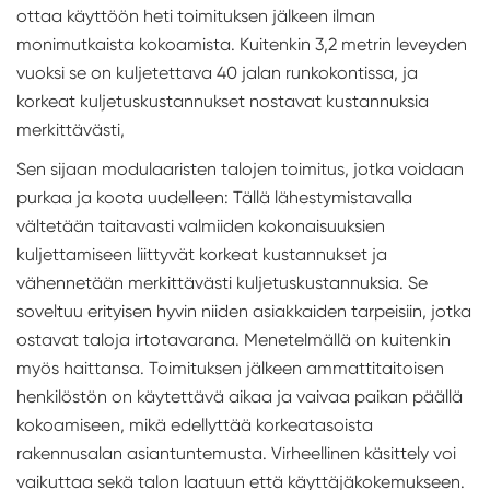
ottaa käyttöön heti toimituksen jälkeen ilman
monimutkaista kokoamista. Kuitenkin 3,2 metrin leveyden
vuoksi se on kuljetettava 40 jalan runkokontissa, ja
korkeat kuljetuskustannukset nostavat kustannuksia
merkittävästi,
Sen sijaan modulaaristen talojen toimitus, jotka voidaan
purkaa ja koota uudelleen: Tällä lähestymistavalla
vältetään taitavasti valmiiden kokonaisuuksien
kuljettamiseen liittyvät korkeat kustannukset ja
vähennetään merkittävästi kuljetuskustannuksia. Se
soveltuu erityisen hyvin niiden asiakkaiden tarpeisiin, jotka
ostavat taloja irtotavarana. Menetelmällä on kuitenkin
myös haittansa. Toimituksen jälkeen ammattitaitoisen
henkilöstön on käytettävä aikaa ja vaivaa paikan päällä
kokoamiseen, mikä edellyttää korkeatasoista
rakennusalan asiantuntemusta. Virheellinen käsittely voi
vaikuttaa sekä talon laatuun että käyttäjäkokemukseen.