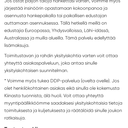
Jos ostat paljon taloja hankettasi varten, voimme myös
järjestää insinöörin opastamaan kokoonpanoa ja
asennusta hankepaikalla tai paikallisen edustajan
auttamaan asennuksessa. Tällä hetkellä meillä on
edustajia Euroopassa, Yhdysvalloissa, Lähi-idässä,
Australiassa ja muilla alueilla. Tämä palvelu edellyttää
lisämaksuja.
Toimitustavan ja rahdin yksityiskohtia varten voit ottaa
yhteyttä asiakaspalveluun, joka antaa sinulle
yksityiskohtaisen suunnitelman.
* Voimme myös tukea DDP-palvelua (ovelta ovelle). Jos
olet henkilökohtainen asiakas eikä sinulla ole kokemusta
Kiinasta tuonnista, älä huoli. Voit ottaa yhteyttä
myyntipäällikköömme saadaksesi yksityiskohtaisia tietoja
toimituksesta ja kuljetuksesta ja räätälöidä sinulle joukon
ratkaisuja.