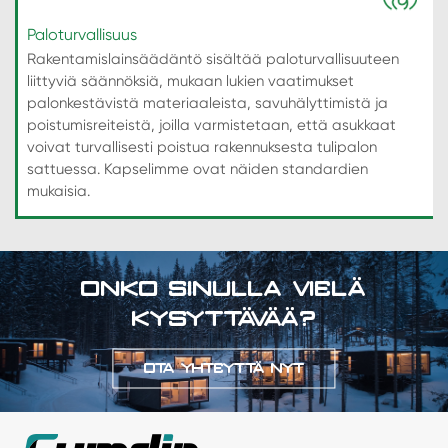
Paloturvallisuus
Rakentamislainsäädäntö sisältää paloturvallisuuteen
liittyviä säännöksiä, mukaan lukien vaatimukset
palonkestävistä materiaaleista, savuhälyttimistä ja
poistumisreiteistä, joilla varmistetaan, että asukkaat
voivat turvallisesti poistua rakennuksesta tulipalon
sattuessa. Kapselimme ovat näiden standardien
mukaisia.
ONKO SINULLA VIELÄ
KYSYTTÄVÄÄ?
OTA YHTEYTTÄ NYT