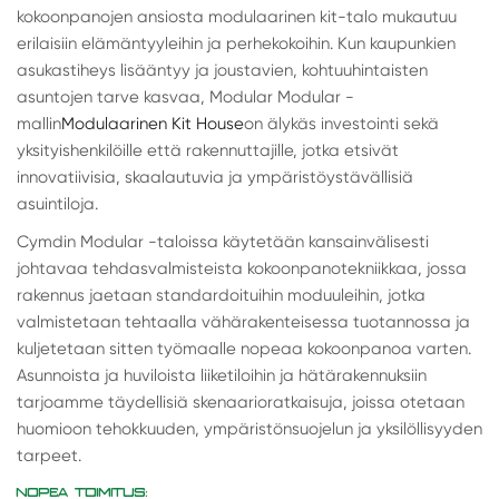
kokoonpanojen ansiosta modulaarinen kit-talo mukautuu
erilaisiin elämäntyyleihin ja perhekokoihin. Kun kaupunkien
asukastiheys lisääntyy ja joustavien, kohtuuhintaisten
asuntojen tarve kasvaa, Modular Modular -
mallin
Modulaarinen Kit House
on älykäs investointi sekä
yksityishenkilöille että rakennuttajille, jotka etsivät
innovatiivisia, skaalautuvia ja ympäristöystävällisiä
asuintiloja.
Cymdin Modular -taloissa käytetään kansainvälisesti
johtavaa tehdasvalmisteista kokoonpanotekniikkaa, jossa
rakennus jaetaan standardoituihin moduuleihin, jotka
valmistetaan tehtaalla vähärakenteisessa tuotannossa ja
kuljetetaan sitten työmaalle nopeaa kokoonpanoa varten.
Asunnoista ja huviloista liiketiloihin ja hätärakennuksiin
tarjoamme täydellisiä skenaarioratkaisuja, joissa otetaan
huomioon tehokkuuden, ympäristönsuojelun ja yksilöllisyyden
tarpeet.
NOPEA TOIMITUS: