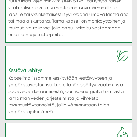
kuten lisätulojen hankkimiseen pitkä- tai lyhytaikaisen
vuokrauksen avulla, vierastalona isovanhemmille tai
lapsille tai yksinkertaisesti tyylikkäänä uima-allasmajana
tai maalaiskuntana. Tämä kapseli on monikäyttöinen ja
mukautuva rakenne, joka on suunniteltu vastaamaan
erilaisia majoitustarpeita.
Kestävä kehitys
Kapselimallissamme keskitytään kestävyyteen ja
ympäristövastuullisuuteen. Tähän sisältyy vaatimuksia
sadeveden keräämisestä, aurinkoenergialla toimivista
lämpimän veden järjestelmistä ja vihreistä
rakennuskäytännöistä, joilla vähennetään talon
ympäristöjalanjälkeä.