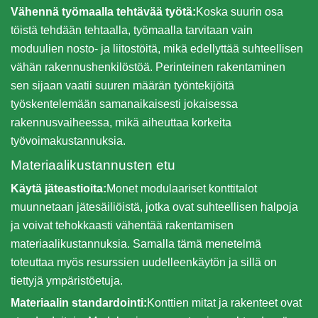
Vähennä työmaalla tehtävää työtä:
Koska suurin osa
töistä tehdään tehtaalla, työmaalla tarvitaan vain
moduulien nosto- ja liitostöitä, mikä edellyttää suhteellisen
vähän rakennushenkilöstöä. Perinteinen rakentaminen
sen sijaan vaatii suuren määrän työntekijöitä
työskentelemään samanaikaisesti jokaisessa
rakennusvaiheessa, mikä aiheuttaa korkeita
työvoimakustannuksia.
Materiaalikustannusten etu
Käytä jäteastioita:
Monet modulaariset konttitalot
muunnetaan jätesäiliöistä, jotka ovat suhteellisen halpoja
ja voivat tehokkaasti vähentää rakentamisen
materiaalikustannuksia. Samalla tämä menetelmä
toteuttaa myös resurssien uudelleenkäytön ja sillä on
tiettyjä ympäristöetuja.
Materiaalin standardointi:
Konttien mitat ja rakenteet ovat