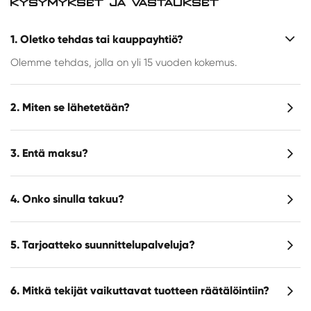
KYSYMYKSET JA VASTAUKSET
1. Oletko tehdas tai kauppayhtiö?
Olemme tehdas, jolla on yli 15 vuoden kokemus.
2. Miten se lähetetään?
3. Entä maksu?
4. Onko sinulla takuu?
5. Tarjoatteko suunnittelupalveluja?
6. Mitkä tekijät vaikuttavat tuotteen räätälöintiin?