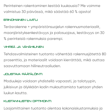
Perinteinen rakentaminen kestää kuukausia? Me voimme
valmistua 30 päivässä, mikä säästää 60 % ajasta!
ERINOMAINEN LAATU:
Teräsrakenne + ympäristönsuojelun rakennusmateriaalit,
maanjäristyksenkestävyys ja palosuojaus, kestävyys on 30
% perinteisiä rakennuksia parempi.
VIHREÄ JA VÄHÄHIILINEN:
Tehdasvalmisteinen tuotanto vähentää rakennusjätettä 80
prosenttia, ja materiaalit voidaan kierrättää, mikä auttaa
saavuttamaan hiilineutraaliuden.
JOUSTAVA RÄÄTÄLÖINTI:
Moduuleja voidaan yhdistellä vapaasti, ja talotyypin,
julkisivun ja älykkään kodin mukauttamista tuetaan yhden
luukun kautta.
KUSTANNUSTEN OPTIMOINTI:
Laajamittainen tuotanto alentaa kokonaiskustannuksia ja