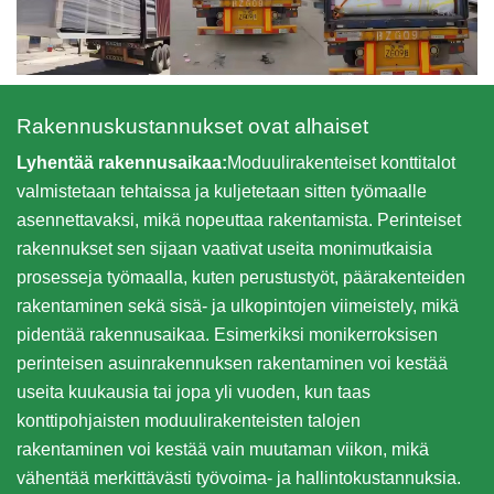
Rakennuskustannukset ovat alhaiset
Lyhentää rakennusaikaa:
Moduulirakenteiset konttitalot
valmistetaan tehtaissa ja kuljetetaan sitten työmaalle
asennettavaksi, mikä nopeuttaa rakentamista. Perinteiset
rakennukset sen sijaan vaativat useita monimutkaisia
prosesseja työmaalla, kuten perustustyöt, päärakenteiden
rakentaminen sekä sisä- ja ulkopintojen viimeistely, mikä
pidentää rakennusaikaa. Esimerkiksi monikerroksisen
perinteisen asuinrakennuksen rakentaminen voi kestää
useita kuukausia tai jopa yli vuoden, kun taas
konttipohjaisten moduulirakenteisten talojen
rakentaminen voi kestää vain muutaman viikon, mikä
vähentää merkittävästi työvoima- ja hallintokustannuksia.