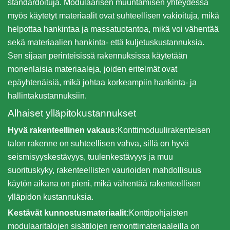
standardoituja. Modulaarisen muuntamisen yhteydessä
myös käytetyt materiaalit ovat suhteellisen vakioituja, mikä
helpottaa hankintaa ja massatuotantoa, mikä voi vähentää
sekä materiaalien hankinta- että kuljetuskustannuksia.
Sen sijaan perinteisissä rakennuksissa käytetään
monenlaisia materiaaleja, joiden eritelmät ovat
epäyhtenäisiä, mikä johtaa korkeampiin hankinta- ja
hallintakustannuksiin.
Alhaiset ylläpitokustannukset
Hyvä rakenteellinen vakaus:
Konttimoduulirakenteisen
talon rakenne on suhteellisen vahva, sillä on hyvä
seismisyyskestävyys, tuulenkestävyys ja muu
suorituskyky, rakenteellisten vaurioiden mahdollisuus
käytön aikana on pieni, mikä vähentää rakenteellisen
ylläpidon kustannuksia.
Kestävät kunnostusmateriaalit:
Konttipohjaisten
modulaaritalojen sisätilojen remonttimateriaaleilla on