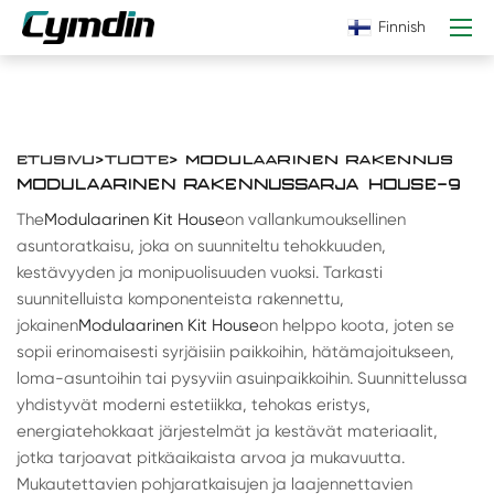
Finnish
ETUSIVU
>
TUOTE
> MODULAARINEN RAKENNUS
MODULAARINEN RAKENNUSSARJA HOUSE-9
The
Modulaarinen Kit House
on vallankumouksellinen
asuntoratkaisu, joka on suunniteltu tehokkuuden,
kestävyyden ja monipuolisuuden vuoksi. Tarkasti
suunnitelluista komponenteista rakennettu,
jokainen
Modulaarinen Kit House
on helppo koota, joten se
sopii erinomaisesti syrjäisiin paikkoihin, hätämajoitukseen,
loma-asuntoihin tai pysyviin asuinpaikkoihin. Suunnittelussa
yhdistyvät moderni estetiikka, tehokas eristys,
energiatehokkaat järjestelmät ja kestävät materiaalit,
jotka tarjoavat pitkäaikaista arvoa ja mukavuutta.
Mukautettavien pohjaratkaisujen ja laajennettavien