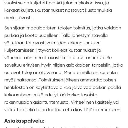
vuoksi se on kuljetettava 40 jalan runkokontissa, ja
korkeat kuljetuskustannukset nostavat kustannuksia
merkittävästi,
Sen sijaan modulaaristen talojen toimitus, jotka voidaan
purkaa ja koota uudelleen: Tällä lähestymistavalla
vältetään taitavasti valmiiden kokonaisuuksien
kuljettamiseen liittyvät korkeat kustannukset ja
vähennetään merkittävästi kuljetuskustannuksia. Se
soveltuu erityisen hyvin niiden asiakkaiden tarpeisiin, jotka
ostavat taloja irtotavarana. Menetelmällä on kuitenkin
myös haittansa. Toimituksen jälkeen ammattitaitoisen
henkilöstön on käytettävä aikaa ja vaivaa paikan päällä
kokoamiseen, mikä edellyttää korkeatasoista
rakennusalan asiantuntemusta. Virheellinen käsittely voi
vaikuttaa sekä talon laatuun että käyttäjäkokemukseen.
Asiakaspalvelu: