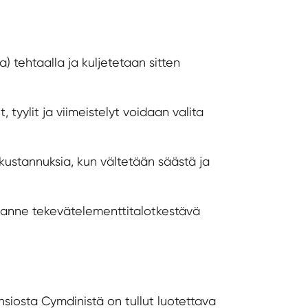
 tehtaalla ja kuljetetaan sitten
 tyylit ja viimeistelyt voidaan valita
kustannuksia, kun vältetään säästä ja
lanne tekevät
elementtitalot
kestävä
iosta Cymdinistä on tullut luotettava