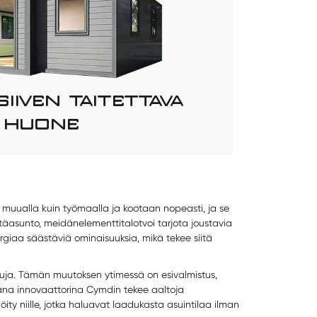
IIVEN TAITETTAVA
HUONE
 muualla kuin työmaalla ja kootaan nopeasti, ja se
ätäasunto, meidän
elementtitalot
voi tarjota joustavia
ergiaa säästäviä ominaisuuksia, mikä tekee siitä
uja. Tämän muutoksen ytimessä on esivalmistus,
vana innovaattorina Cymdin tekee aaltoja
ty niille, jotka haluavat laadukasta asuintilaa ilman