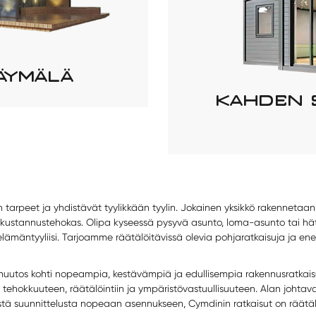
ÄYMÄLÄ
KAHDEN S
 tarpeet ja yhdistävät tyylikkään tyylin. Jokainen yksikkö rakennetaan
a kustannustehokas. Olipa kyseessä pysyvä asunto, loma-asunto tai h
elämäntyyliisi. Tarjoamme räätälöitävissä olevia pohjaratkaisuja ja en
muutos kohti nopeampia, kestävämpiä ja edullisempia rakennusratkais
tehokkuuteen, räätälöintiin ja ympäristövastuullisuuteen. Alan johta
tä suunnittelusta nopeaan asennukseen, Cymdinin ratkaisut on räätälöi