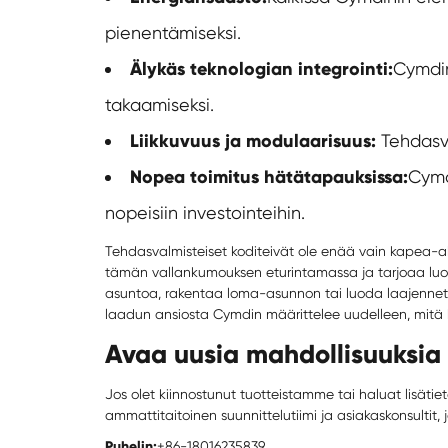
pienentämiseksi.
Älykäs teknologian integrointi:
Cymdin
takaamiseksi.
Liikkuvuus ja modulaarisuus:
Tehdasv
Nopea toimitus hätätapauksissa:
Cymd
nopeisiin investointeihin.
Tehdasvalmisteiset kodit
eivät ole enää vain kapea-ala
tämän vallankumouksen eturintamassa ja tarjoaa luote
asuntoa, rakentaa loma-asunnon tai luoda laajennet
laadun ansiosta Cymdin määrittelee uudelleen, mitä 
Avaa uusia mahdollisuuksia t
Jos olet kiinnostunut tuotteistamme tai haluat lisätiet
ammattitaitoinen suunnittelutiimi ja asiakaskonsultit, j
Puhelin:
+86-18016235839