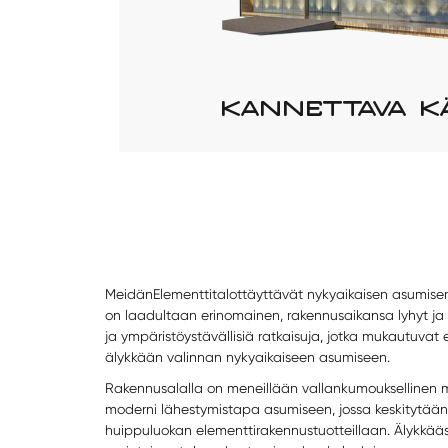
KANNETTAVA K
Meidän
Elementtitalot
täyttävät nykyaikaisen asumisen
on laadultaan erinomainen, rakennusaikansa lyhyt j
ja ympäristöystävällisiä ratkaisuja, jotka mukautuvat 
älykkään valinnan nykyaikaiseen asumiseen.
Rakennusalalla on meneillään vallankumouksellinen 
moderni lähestymistapa asumiseen, jossa keskitytään 
huippuluokan elementtirakennustuotteillaan. Älykkääs