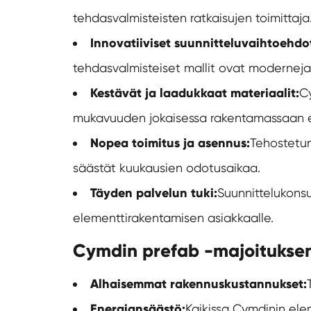
tehdasvalmisteisten ratkaisujen toimittaja
Innovatiiviset suunnitteluvaihtoehdo
tehdasvalmisteiset mallit ovat moderneja, k
Kestävät ja laadukkaat materiaalit:
Cy
mukavuuden jokaisessa rakentamassaan e
Nopea toimitus ja asennus:
Tehostetun
säästät kuukausien odotusaikaa.
Täyden palvelun tuki:
Suunnittelukonsu
elementtirakentamisen asiakkaalle.
Cymdin prefab -majoitukse
Alhaisemmat rakennuskustannukset:
Energiansäästö:
Kaikissa Cymdinin elem