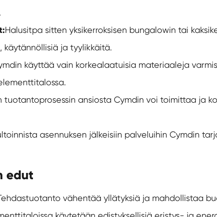
.
t:
Halusitpa sitten yksikerroksisen bungalowin tai kaksi
äytännöllisiä ja tyylikkäitä.
mdin käyttää vain korkealaatuisia materiaaleja varmis
lementtitalossa.
 tuotantoprosessin ansiosta Cymdin voi toimittaa ja koo
ltoinnista asennuksen jälkeisiin palveluihin Cymdin ta
n edut
Tehdastuotanto vähentää yllätyksiä ja mahdollistaa bu
enttitaloissa käytetään edistyksellisiä eristys- ja ener