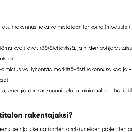
 asuinrakennus, joka valmistetaan lohkoina (moduuleina)
ämä kodit ovat räätälöitävissä, ja niiden pohjaratkaisut,
mukaan.
almistus voi lyhentää merkittävästi rakennusaikaa ja -
set.
ä, energiatehokas suunnittelu ja minimaalinen häiriöti
titalon rakentajaksi?
emuksen ja lukemattomien onnistuneiden projektien ans