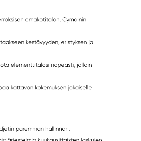
kerroksisen omakotitalon, Cymdinin
taakseen kestävyyden, eristyksen ja
ta elementtitalosi nopeasti, jolloin
rjoaa kattavan kokemuksen jokaiselle
djetin paremman hallinnan.
giajärjestelmiä kuukausittaisten laskujen