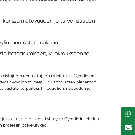
n kanssa mukavuuden ja turvallisuuden
tyylin muutosten mukaan.
isia hätäasumiseen, vuokraukseen tai
jille, rakennuttajille ja sijoittajille. Cymdin on
ävät nykyajan tarpeet. Halusitpa sitten pienentää
vat vastata tarpeitasi. Innovaation, nopeuden ja
usjaksoista, ota rohkeasti yhteyttä Cymdiniin. Meillä on
en prosessin palvelutukea.