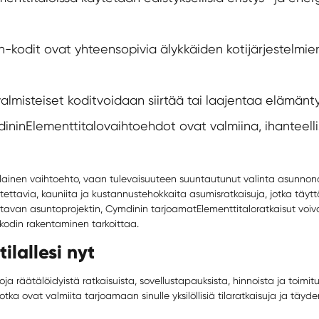
-kodit ovat yhteensopivia älykkäiden kotijärjestelmie
almisteiset kodit
voidaan siirtää tai laajentaa elämän
inin
Elementtitalo
vaihtoehdot ovat valmiina, ihanteell
inen vaihtoehto, vaan tulevaisuuteen suuntautunut valinta asunnonomista
ttavia, kauniita ja kustannustehokkaita asumisratkaisuja, jotka täytt
tavan asuntoprojektin, Cymdinin tarjoamat
Elementtitalo
ratkaisut voi
kodin rakentaminen tarkoittaa.
ilallesi nyt
oja räätälöidyistä ratkaisuista, sovellustapauksista, hinnoista ja toimit
otka ovat valmiita tarjoamaan sinulle yksilöllisiä tilaratkaisuja ja täyd