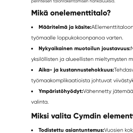
perinteisen talonrakentamisen hankaluuksia.
Mikä on
elementtitalo
?
Määritelmä ja käsite:
A
Elementtitalo
on
työmaalle loppukokoonpanoa varten.
Nykyaikainen muotoilun joustavuus:
N
yksilöllisten ja alueellisten mieltymysten 
Aika- ja kustannustehokkuus:
Tehdasv
työmaakomplikaatioista johtuvat viivästyk
Ympäristöhyödyt:
Vähennetty jätemäär
valinta.
Miksi valita Cymdin element
Todistettu asiantuntemus:
Vuosien kok