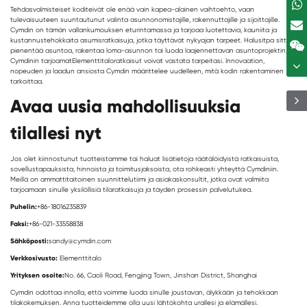
Tehdasvalmisteiset kodit
eivät ole enää vain kapea-alainen vaihtoehto, vaan
tulevaisuuteen suuntautunut valinta asunnonomistajille, rakennuttajille ja sijoittajille.
Cymdin on tämän vallankumouksen eturintamassa ja tarjoaa luotettavia, kauniita ja
kustannustehokkaita asumisratkaisuja, jotka täyttävät nykyajan tarpeet. Halusitpa sitten
pienentää asuntoa, rakentaa loma-asunnon tai luoda laajennettavan asuntoprojektin,
Cymdinin tarjoamat
Elementtitalo
ratkaisut voivat vastata tarpeitasi. Innovaation,
nopeuden ja laadun ansiosta Cymdin määrittelee uudelleen, mitä kodin rakentaminen
tarkoittaa.
Avaa uusia mahdollisuuksia
tilallesi nyt
Jos olet kiinnostunut tuotteistamme tai haluat lisätietoja räätälöidyistä ratkaisuista,
sovellustapauksista, hinnoista ja toimitusjaksoista, ota rohkeasti yhteyttä Cymdiniin.
Meillä on ammattitaitoinen suunnittelutiimi ja asiakaskonsultit, jotka ovat valmiita
tarjoamaan sinulle yksilöllisiä tilaratkaisuja ja täyden prosessin palvelutukea.
Puhelin:
+86-18016235839
Faksi:
+86-021-33558838
Sähköposti:
sandy@cymdin.com
Verkkosivusto:
Elementtitalo
Yrityksen osoite:
No. 66, Caoli Road, Fengjing Town, Jinshan District, Shanghai
Cymdin odottaa innolla, että voimme luoda sinulle joustavan, älykkään ja tehokkaan
tilakokemuksen. Anna tuotteidemme olla uusi lähtökohta urallesi ja elämällesi.