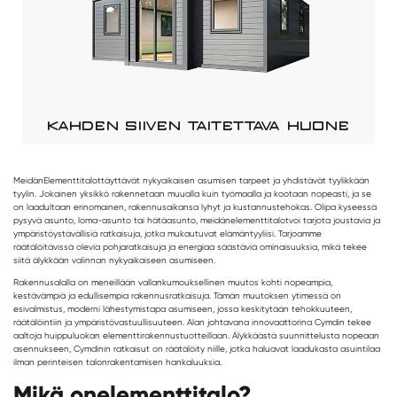
KAHDEN SIIVEN TAITETTAVA HUONE
Meidän
Elementtitalot
täyttävät nykyaikaisen asumisen tarpeet ja yhdistävät tyylikkään
tyylin. Jokainen yksikkö rakennetaan muualla kuin työmaalla ja kootaan nopeasti, ja se
on laadultaan erinomainen, rakennusaikansa lyhyt ja kustannustehokas. Olipa kyseessä
pysyvä asunto, loma-asunto tai hätäasunto, meidän
elementtitalot
voi tarjota joustavia ja
ympäristöystävällisiä ratkaisuja, jotka mukautuvat elämäntyyliisi. Tarjoamme
räätälöitävissä olevia pohjaratkaisuja ja energiaa säästäviä ominaisuuksia, mikä tekee
siitä älykkään valinnan nykyaikaiseen asumiseen.
Rakennusalalla on meneillään vallankumouksellinen muutos kohti nopeampia,
kestävämpiä ja edullisempia rakennusratkaisuja. Tämän muutoksen ytimessä on
esivalmistus, moderni lähestymistapa asumiseen, jossa keskitytään tehokkuuteen,
räätälöintiin ja ympäristövastuullisuuteen. Alan johtavana innovaattorina Cymdin tekee
aaltoja huippuluokan elementtirakennustuotteillaan. Älykkäästä suunnittelusta nopeaan
asennukseen, Cymdinin ratkaisut on räätälöity niille, jotka haluavat laadukasta asuintilaa
ilman perinteisen talonrakentamisen hankaluuksia.
Mikä on
elementtitalo
?