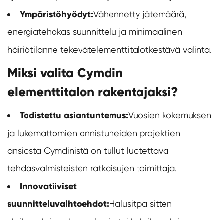
Ympäristöhyödyt:
Vähennetty jätemäärä,
energiatehokas suunnittelu ja minimaalinen
häiriötilanne tekevät
elementtitalot
kestävä valinta.
Miksi valita Cymdin
elementtitalon rakentajaksi?
Todistettu asiantuntemus:
Vuosien kokemuksen
ja lukemattomien onnistuneiden projektien
ansiosta Cymdinistä on tullut luotettava
tehdasvalmisteisten ratkaisujen toimittaja.
Innovatiiviset
suunnitteluvaihtoehdot:
Halusitpa sitten