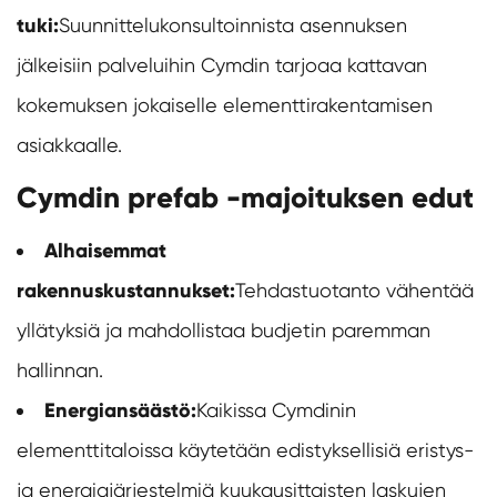
tuki:
Suunnittelukonsultoinnista asennuksen
jälkeisiin palveluihin Cymdin tarjoaa kattavan
kokemuksen jokaiselle elementtirakentamisen
asiakkaalle.
Cymdin prefab -majoituksen edut
Alhaisemmat
rakennuskustannukset:
Tehdastuotanto vähentää
yllätyksiä ja mahdollistaa budjetin paremman
hallinnan.
Energiansäästö:
Kaikissa Cymdinin
elementtitaloissa käytetään edistyksellisiä eristys-
ja energiajärjestelmiä kuukausittaisten laskujen