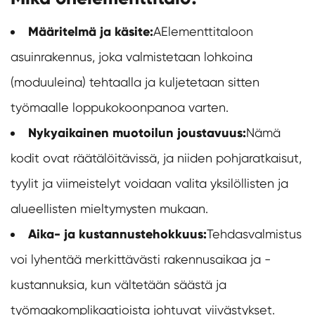
Määritelmä ja käsite:
A
Elementtitalo
on
asuinrakennus, joka valmistetaan lohkoina
(moduuleina) tehtaalla ja kuljetetaan sitten
työmaalle loppukokoonpanoa varten.
Nykyaikainen muotoilun joustavuus:
Nämä
kodit ovat räätälöitävissä, ja niiden pohjaratkaisut,
tyylit ja viimeistelyt voidaan valita yksilöllisten ja
alueellisten mieltymysten mukaan.
Aika- ja kustannustehokkuus:
Tehdasvalmistus
voi lyhentää merkittävästi rakennusaikaa ja -
kustannuksia, kun vältetään säästä ja
työmaakomplikaatioista johtuvat viivästykset.