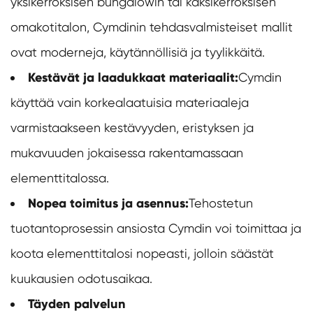
yksikerroksisen bungalowin tai kaksikerroksisen
omakotitalon, Cymdinin tehdasvalmisteiset mallit
ovat moderneja, käytännöllisiä ja tyylikkäitä.
Kestävät ja laadukkaat materiaalit:
Cymdin
käyttää vain korkealaatuisia materiaaleja
varmistaakseen kestävyyden, eristyksen ja
mukavuuden jokaisessa rakentamassaan
elementtitalossa.
Nopea toimitus ja asennus:
Tehostetun
tuotantoprosessin ansiosta Cymdin voi toimittaa ja
koota elementtitalosi nopeasti, jolloin säästät
kuukausien odotusaikaa.
Täyden palvelun