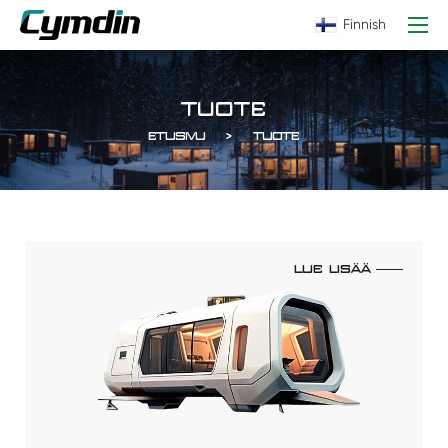
Finnish
TUOTE
ETUSIVU
TUOTE
LUE LISÄÄ