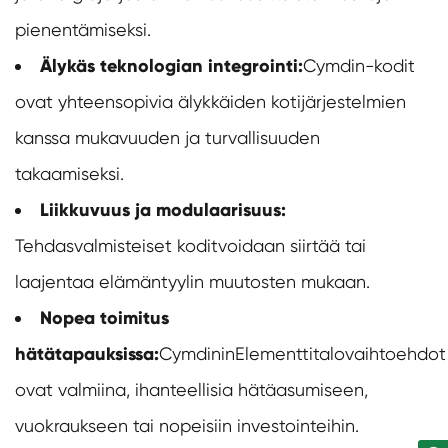
pienentämiseksi.
Älykäs teknologian integrointi:
Cymdin-kodit
ovat yhteensopivia älykkäiden kotijärjestelmien
kanssa mukavuuden ja turvallisuuden
takaamiseksi.
Liikkuvuus ja modulaarisuus:
Tehdasvalmisteiset kodit
voidaan siirtää tai
laajentaa elämäntyylin muutosten mukaan.
Nopea toimitus
hätätapauksissa:
Cymdinin
Elementtitalo
vaihtoehdot
ovat valmiina, ihanteellisia hätäasumiseen,
vuokraukseen tai nopeisiin investointeihin.