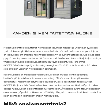
KAHDEN SIIVEN TAITETTAVA HUONE
Meidän
Elementtitalot
täyttävät nykyaikaisen asumisen tarpeet ja yhdistävät tyylikkään
tyylin. Jokainen yksikkö rakennetaan muualla kuin työmaalla ja kootaan nopeasti, ja se
on laadultaan erinomainen, rakennusaikansa lyhyt ja kustannustehokas. Olipa kyseessä
pysyvä asunto, loma-asunto tai hätäasunto, meidän
elementtitalot
voi tarjota joustavia ja
ympäristöystävällisiä ratkaisuja, jotka mukautuvat elämäntyyliisi. Tarjoamme
räätälöitävissä olevia pohjaratkaisuja ja energiaa säästäviä ominaisuuksia, mikä tekee
siitä älykkään valinnan nykyaikaiseen asumiseen.
Rakennusalalla on meneillään vallankumouksellinen muutos kohti nopeampia,
kestävämpiä ja edullisempia rakennusratkaisuja. Tämän muutoksen ytimessä on
esivalmistus, moderni lähestymistapa asumiseen, jossa keskitytään tehokkuuteen,
räätälöintiin ja ympäristövastuullisuuteen. Alan johtavana innovaattorina Cymdin tekee
aaltoja huippuluokan elementtirakennustuotteillaan. Älykkäästä suunnittelusta nopeaan
asennukseen, Cymdinin ratkaisut on räätälöity niille, jotka haluavat laadukasta asuintilaa
ilman perinteisen talonrakentamisen hankaluuksia.
Mikä on
elementtitalo
?