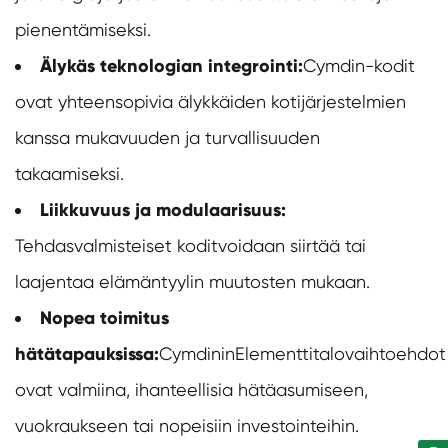
pienentämiseksi.
Älykäs teknologian integrointi:
Cymdin-kodit
ovat yhteensopivia älykkäiden kotijärjestelmien
kanssa mukavuuden ja turvallisuuden
takaamiseksi.
Liikkuvuus ja modulaarisuus:
Tehdasvalmisteiset kodit
voidaan siirtää tai
laajentaa elämäntyylin muutosten mukaan.
Nopea toimitus
hätätapauksissa:
Cymdinin
Elementtitalo
vaihtoehdot
ovat valmiina, ihanteellisia hätäasumiseen,
vuokraukseen tai nopeisiin investointeihin.