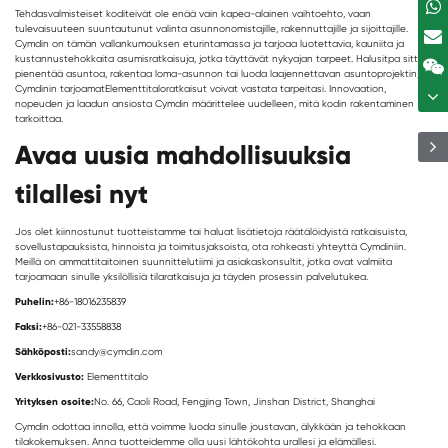
Tehdasvalmisteiset kodit
eivät ole enää vain kapea-alainen vaihtoehto, vaan
tulevaisuuteen suuntautunut valinta asunnonomistajille, rakennuttajille ja sijoittajille.
Cymdin on tämän vallankumouksen eturintamassa ja tarjoaa luotettavia, kauniita ja
kustannustehokkaita asumisratkaisuja, jotka täyttävät nykyajan tarpeet. Halusitpa sitten
pienentää asuntoa, rakentaa loma-asunnon tai luoda laajennettavan asuntoprojektin,
Cymdinin tarjoamat
Elementtitalo
ratkaisut voivat vastata tarpeitasi. Innovaation,
nopeuden ja laadun ansiosta Cymdin määrittelee uudelleen, mitä kodin rakentaminen
tarkoittaa.
Avaa uusia mahdollisuuksia
tilallesi nyt
Jos olet kiinnostunut tuotteistamme tai haluat lisätietoja räätälöidyistä ratkaisuista,
sovellustapauksista, hinnoista ja toimitusjaksoista, ota rohkeasti yhteyttä Cymdiniin.
Meillä on ammattitaitoinen suunnittelutiimi ja asiakaskonsultit, jotka ovat valmiita
tarjoamaan sinulle yksilöllisiä tilaratkaisuja ja täyden prosessin palvelutukea.
Puhelin:
+86-18016235839
Faksi:
+86-021-33558838
Sähköposti:
sandy@cymdin.com
Verkkosivusto:
Elementtitalo
Yrityksen osoite:
No. 66, Caoli Road, Fengjing Town, Jinshan District, Shanghai
Cymdin odottaa innolla, että voimme luoda sinulle joustavan, älykkään ja tehokkaan
tilakokemuksen. Anna tuotteidemme olla uusi lähtökohta urallesi ja elämällesi.