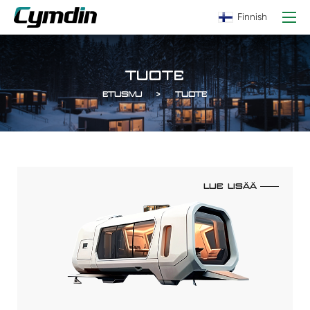
Finnish
TUOTE
ETUSIVU
TUOTE
LUE LISÄÄ