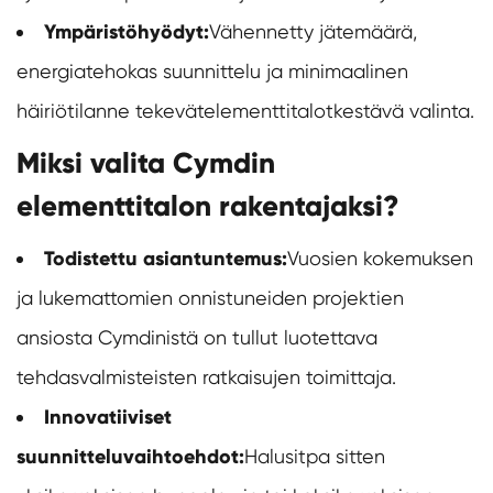
Ympäristöhyödyt:
Vähennetty jätemäärä,
energiatehokas suunnittelu ja minimaalinen
häiriötilanne tekevät
elementtitalot
kestävä valinta.
Miksi valita Cymdin
elementtitalon rakentajaksi?
Todistettu asiantuntemus:
Vuosien kokemuksen
ja lukemattomien onnistuneiden projektien
ansiosta Cymdinistä on tullut luotettava
tehdasvalmisteisten ratkaisujen toimittaja.
Innovatiiviset
suunnitteluvaihtoehdot:
Halusitpa sitten