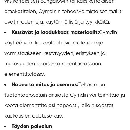
yksikerroksisen bungalowin tai kaksikerroksisen
omakotitalon, Cymdinin tehdasvalmisteiset mallit
ovat moderneja, käytännöllisiä ja tyylikkäitä.
Kestävät ja laadukkaat materiaalit:
Cymdin
käyttää vain korkealaatuisia materiaaleja
varmistaakseen kestävyyden, eristyksen ja
mukavuuden jokaisessa rakentamassaan
elementtitalossa.
Nopea toimitus ja asennus:
Tehostetun
tuotantoprosessin ansiosta Cymdin voi toimittaa ja
koota elementtitalosi nopeasti, jolloin säästät
kuukausien odotusaikaa.
Täyden palvelun