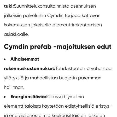
tuki:
Suunnittelukonsultoinnista asennuksen
jälkeisiin palveluihin Cymdin tarjoaa kattavan
kokemuksen jokaiselle elementtirakentamisen
asiakkaalle.
Cymdin prefab -majoituksen edut
Alhaisemmat
rakennuskustannukset:
Tehdastuotanto vähentää
yllätyksiä ja mahdollistaa budjetin paremman
hallinnan.
Energiansäästö:
Kaikissa Cymdinin
elementtitaloissa käytetään edistyksellisiä eristys-
ja energiajärjestelmiä kuukausittaisten laskujen