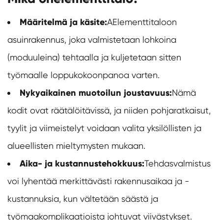
Määritelmä ja käsite:
A
Elementtitalo
on
asuinrakennus, joka valmistetaan lohkoina
(moduuleina) tehtaalla ja kuljetetaan sitten
työmaalle loppukokoonpanoa varten.
Nykyaikainen muotoilun joustavuus:
Nämä
kodit ovat räätälöitävissä, ja niiden pohjaratkaisut,
tyylit ja viimeistelyt voidaan valita yksilöllisten ja
alueellisten mieltymysten mukaan.
Aika- ja kustannustehokkuus:
Tehdasvalmistus
voi lyhentää merkittävästi rakennusaikaa ja -
kustannuksia, kun vältetään säästä ja
työmaakomplikaatioista johtuvat viivästykset.