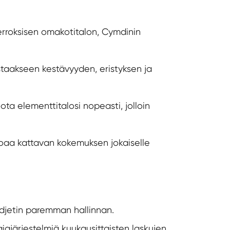
kerroksisen omakotitalon, Cymdinin
taakseen kestävyyden, eristyksen ja
ta elementtitalosi nopeasti, jolloin
rjoaa kattavan kokemuksen jokaiselle
djetin paremman hallinnan.
giajärjestelmiä kuukausittaisten laskujen