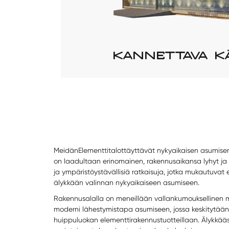
KANNETTAVA K
Meidän
Elementtitalot
täyttävät nykyaikaisen asumisen
on laadultaan erinomainen, rakennusaikansa lyhyt j
ja ympäristöystävällisiä ratkaisuja, jotka mukautuvat 
älykkään valinnan nykyaikaiseen asumiseen.
Rakennusalalla on meneillään vallankumouksellinen 
moderni lähestymistapa asumiseen, jossa keskitytään 
huippuluokan elementtirakennustuotteillaan. Älykkääs