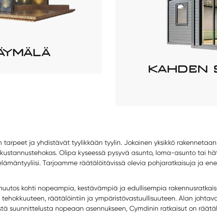
ÄYMÄLÄ
KAHDEN S
 tarpeet ja yhdistävät tyylikkään tyylin. Jokainen yksikkö rakennetaan
a kustannustehokas. Olipa kyseessä pysyvä asunto, loma-asunto tai h
elämäntyyliisi. Tarjoamme räätälöitävissä olevia pohjaratkaisuja ja en
muutos kohti nopeampia, kestävämpiä ja edullisempia rakennusratkais
tehokkuuteen, räätälöintiin ja ympäristövastuullisuuteen. Alan johta
tä suunnittelusta nopeaan asennukseen, Cymdinin ratkaisut on räätälöi