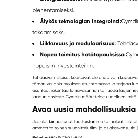
pienentämiseksi.
Älykäs teknologian integrointi:
Cymdin
takaamiseksi.
Liikkuvuus ja modulaarisuus:
Tehdasv
Nopea toimitus hätätapauksissa:
Cymd
nopeisiin investointeihin.
Tehdasvalmisteiset kodit
eivät ole enää vain kapea-ala
tämän vallankumouksen eturintamassa ja tarjoaa luote
asuntoa, rakentaa loma-asunnon tai luoda laajennet
laadun ansiosta Cymdin määrittelee uudelleen, mitä 
Avaa uusia mahdollisuuksia t
Jos olet kiinnostunut tuotteistamme tai haluat lisätiet
ammattitaitoinen suunnittelutiimi ja asiakaskonsultit, j
Puhelin:
+86-18016235839