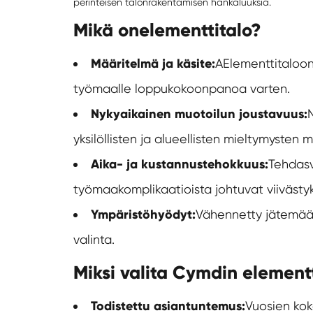
perinteisen talonrakentamisen hankaluuksia.
Mikä on
elementtitalo
?
Määritelmä ja käsite:
A
Elementtitalo
on
työmaalle loppukokoonpanoa varten.
Nykyaikainen muotoilun joustavuus:
N
yksilöllisten ja alueellisten mieltymysten 
Aika- ja kustannustehokkuus:
Tehdasv
työmaakomplikaatioista johtuvat viivästyk
Ympäristöhyödyt:
Vähennetty jätemäär
valinta.
Miksi valita Cymdin element
Todistettu asiantuntemus:
Vuosien kok