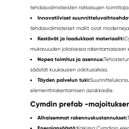
tehdasvalmisteisten ratkaisujen toimittaja
Innovatiiviset suunnitteluvaihtoehdo
tehdasvalmisteiset mallit ovat moderneja, k
Kestävät ja laadukkaat materiaalit:
Cy
mukavuuden jokaisessa rakentamassaan e
Nopea toimitus ja asennus:
Tehostetun
säästät kuukausien odotusaikaa.
Täyden palvelun tuki:
Suunnittelukonsu
elementtirakentamisen asiakkaalle.
Cymdin prefab -majoitukse
Alhaisemmat rakennuskustannukset:
Energiansäästö:
Kaikissa Cymdinin elem