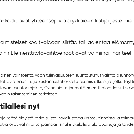
-kodit ovat yhteensopivia älykkäiden kotijärjestelmie
almisteiset kodit
voidaan siirtää tai laajentaa elämän
inin
Elementtitalo
vaihtoehdot ovat valmiina, ihanteell
inen vaihtoehto, vaan tulevaisuuteen suuntautunut valinta asunnonomista
ttavia, kauniita ja kustannustehokkaita asumisratkaisuja, jotka täytt
tavan asuntoprojektin, Cymdinin tarjoamat
Elementtitalo
ratkaisut voi
kodin rakentaminen tarkoittaa.
ilallesi nyt
oja räätälöidyistä ratkaisuista, sovellustapauksista, hinnoista ja toimit
otka ovat valmiita tarjoamaan sinulle yksilöllisiä tilaratkaisuja ja täyd