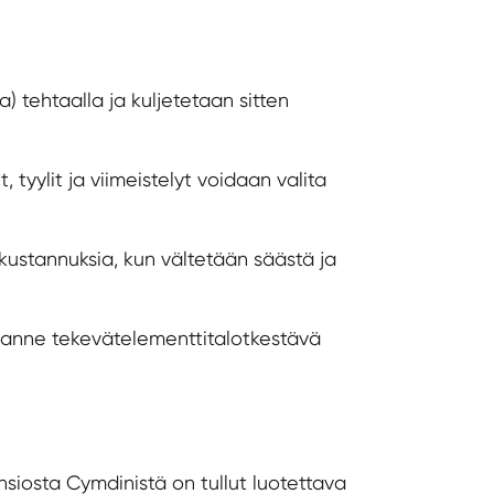
 tehtaalla ja kuljetetaan sitten
 tyylit ja viimeistelyt voidaan valita
kustannuksia, kun vältetään säästä ja
lanne tekevät
elementtitalot
kestävä
iosta Cymdinistä on tullut luotettava