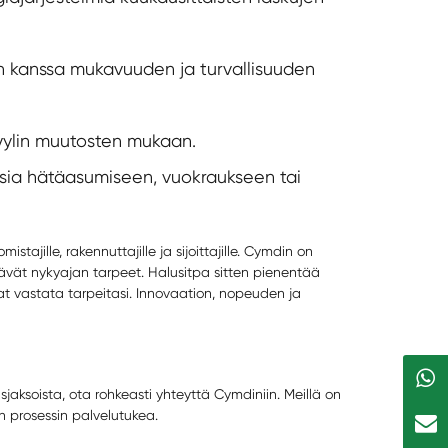
n kanssa mukavuuden ja turvallisuuden
tyylin muutosten mukaan.
isia hätäasumiseen, vuokraukseen tai
jille, rakennuttajille ja sijoittajille. Cymdin on
ävät nykyajan tarpeet. Halusitpa sitten pienentää
vat vastata tarpeitasi. Innovaation, nopeuden ja
usjaksoista, ota rohkeasti yhteyttä Cymdiniin. Meillä on
en prosessin palvelutukea.