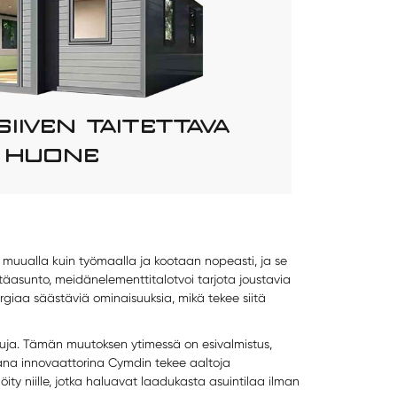
IIVEN TAITETTAVA
HUONE
 muualla kuin työmaalla ja kootaan nopeasti, ja se
ätäasunto, meidän
elementtitalot
voi tarjota joustavia
ergiaa säästäviä ominaisuuksia, mikä tekee siitä
uja. Tämän muutoksen ytimessä on esivalmistus,
vana innovaattorina Cymdin tekee aaltoja
ty niille, jotka haluavat laadukasta asuintilaa ilman