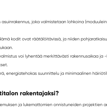
 asuinrakennus, joka valmistetaan lohkoina (moduuleina)
ämä kodit ovat räätälöitävissä, ja niiden pohjaratkaisut,
mukaan.
almistus voi lyhentää merkittävästi rakennusaikaa ja -
set.
ä, energiatehokas suunnittelu ja minimaalinen häiriöti
titalon rakentajaksi?
emuksen ja lukemattomien onnistuneiden projektien ans