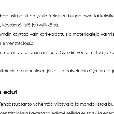
.
t:
Halusitpa sitten yksikerroksisen bungalowin tai kaksi
äytännöllisiä ja tyylikkäitä.
mdin käyttää vain korkealaatuisia materiaaleja varmis
lementtitalossa.
 tuotantoprosessin ansiosta Cymdin voi toimittaa ja koo
ltoinnista asennuksen jälkeisiin palveluihin Cymdin ta
n edut
Tehdastuotanto vähentää yllätyksiä ja mahdollistaa bu
enttitaloissa käytetään edistyksellisiä eristys- ja ener