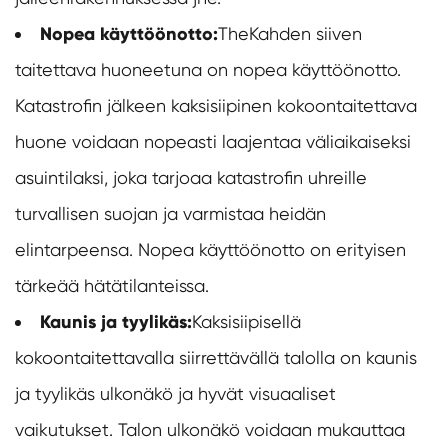
Nopea käyttöönotto:
The
Kahden siiven
taitettava huone
etuna on nopea käyttöönotto.
Katastrofin jälkeen kaksisiipinen kokoontaitettava
huone voidaan nopeasti laajentaa väliaikaiseksi
asuintilaksi, joka tarjoaa katastrofin uhreille
turvallisen suojan ja varmistaa heidän
elintarpeensa. Nopea käyttöönotto on erityisen
tärkeää hätätilanteissa.
Kaunis ja tyylikäs:
Kaksisiipisellä
kokoontaitettavalla siirrettävällä talolla on kaunis
ja tyylikäs ulkonäkö ja hyvät visuaaliset
vaikutukset. Talon ulkonäkö voidaan mukauttaa