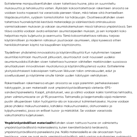
Esittelemme monipuolisen
Kahden siiven taitettava huone
, joka on suunniteltu
mukavuutta ja tehokkuutta varten. Älykkään kokoontaitettavan rakenteen ansiosta se
voidaan koota nopeasti tai varastoida pieneen tilaan, mikä tekee siitä ihanteellisen
tilapäisasuntoihin, syrjäisiin toimistotiloihin tai hätäsuojiin. Osoitteessa
Kahden siiven
taitettava huone
käyttää kestäviä materiaaleja ja säänkestäviä ominaisuuksia
varmistaakseen mukavan ja vakaan asumiskokemuksen missä tahansa ympäristössä. Sen
tilava sisätila voidaan avata erilaisten asumistarpeiden mukaan, ja sen kompakti koko
helpottaa myös kuljetusta ja asennusta. Tämä kokoontaitettava ratkaisu tarjoaa
käytännöllisen ja modernin ratkaisun joustavaan asumiseen, olipa kyseessä sitten
henkilökohtainen käyttö tai kaupallinen käyttöönotto.
Täydellinen yhdistelmä innovaatiota ja käytännöllisyyttä Kun nykyihmisten tarpeet
asuintilaa kohtaan muuttuvat jatkuvasti, asuntoautot ovat nousseet uudeksi
asumismuodoksi.
Kahden siiven taitettava huone
on vähitellen markkinoiden suosiossa
ainutlaatuisen innovatiivisen muotoilunsa ja käytännöllisyytensä vuoksi. Esittelemme
yksityiskohtaisesti kaksisiipisen taittuvan liikkuvan talon ominaisuudet, edut ja
sovellusalueet ja näytämme sinulle tämän uuden talotyypin viehätyksen.
Rakenteellisen rakenteensa etujen ansiosta se sopii paremmin perhekeskeiseen
talotyyppiin, ja sen materiaalit ovat ympäristöystävällisempiä väriteräs-EPS-
sandwichpaneeleita. Kaapit, johdotukset, vesi ja sähkö voidaan kaikki toimittaa tehtaalta,
joten valmistumisaste on yli 95 prosenttia. Taittamalla ja laajentamalla siipiä molemmin
puolin alkuperäisen talon hyötypinta-ala on kasvanut kolminkertaiseksi. Huone voidaan
jakaa yhdeksi makuuhuoneeksi, kahdeksi makuuhuoneeksi, olohuoneeksi ja
kylpyhuoneeksi, jossa on erilliset kuiva- ja märkätilat. Se voidaan varastoida
vaikuttamatta kuljetukseen.
Ympäristöystävälliset materiaalit:
Kahden siiven taittuva huone on valmistettu
ympäristöystävällisistä materiaaleista, kuten kierrätettävästä teräksestä,
ympäristöystävällisistä paneeleista jne. Näillä materiaaleilla ei ole ainoastaan hyvä
kestävyys, vaan ne ovat myös ympäristöystävällisiä, mikä vastaa nykyihmisten pyrkimystä