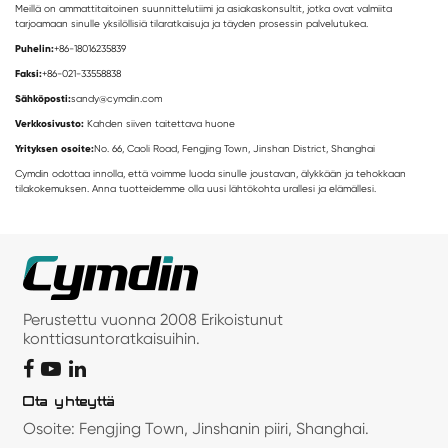
Meillä on ammattitaitoinen suunnittelutiimi ja asiakaskonsultit, jotka ovat valmiita
tarjoamaan sinulle yksilöllisiä tilaratkaisuja ja täyden prosessin palvelutukea.
Puhelin:
+86-18016235839
Faksi:
+86-021-33558838
Sähköposti:
sandy@cymdin.com
Verkkosivusto:
Kahden siiven taitettava huone
Yrityksen osoite:
No. 66, Caoli Road, Fengjing Town, Jinshan District, Shanghai
Cymdin odottaa innolla, että voimme luoda sinulle joustavan, älykkään ja tehokkaan
tilakokemuksen. Anna tuotteidemme olla uusi lähtökohta urallesi ja elämällesi.
Perustettu vuonna 2008 Erikoistunut
konttiasuntoratkaisuihin.
Ota yhteyttä
Osoite: Fengjing Town, Jinshanin piiri, Shanghai.