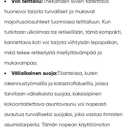
Villi telttailu:
The
Kahden siiven taitettava
huone
voi tarjota turvalliset ja mukavat
majoitusolosuhteet luonnossa telttailuun. Kun
tutkitaan ulkoilmaa tai retkeillään, tämä kompakti,
kannettava koti voi tarjota viihtyisän lepopaikan,
mikä tekee retkeilystä miellyttävämpää ja
mukavampaa.
Väliaikainen suoja:
Tilanteissa, kuten
rakennustyömailla ja katastrofialueilla, joissa
tarvitaan väliaikaista suojaa, kaksisiipinen
kokoontaitettava asuntovaunu voi nopeasti
avautua turvalliseksi suojaksi, joka vastaa ihmisten
asumistarpeita. Tämän nopean käyttöönoton