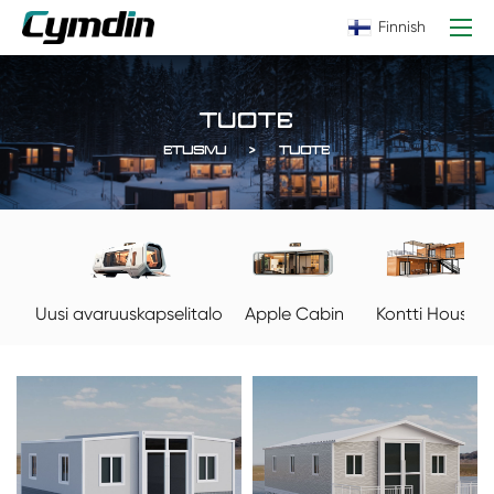
Finnish
TUOTE
ETUSIVU
TUOTE
Apple Cabin
Kontti House
Uusi avaruuskapselitalo