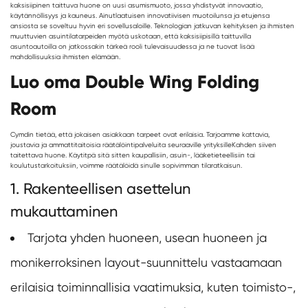
kaksisiipinen taittuva huone on uusi asumismuoto, jossa yhdistyvät innovaatio,
käytännöllisyys ja kauneus. Ainutlaatuisen innovatiivisen muotoilunsa ja etujensa
ansiosta se soveltuu hyvin eri sovellusaloille. Teknologian jatkuvan kehityksen ja ihmisten
muuttuvien asuintilatarpeiden myötä uskotaan, että kaksisiipisillä taittuvilla
asuntoautoilla on jatkossakin tärkeä rooli tulevaisuudessa ja ne tuovat lisää
mahdollisuuksia ihmisten elämään.
Luo oma Double Wing Folding
Room
Cymdin tietää, että jokaisen asiakkaan tarpeet ovat erilaisia. Tarjoamme kattavia,
joustavia ja ammattitaitoisia räätälöintipalveluita seuraaville yrityksille
Kahden siiven
taitettava huone
. Käytitpä sitä sitten kaupallisiin, asuin-, lääketieteellisiin tai
koulutustarkoituksiin, voimme räätälöidä sinulle sopivimman tilaratkaisun.
1. Rakenteellisen asettelun
mukauttaminen
Tarjota yhden huoneen, usean huoneen ja
monikerroksinen layout-suunnittelu vastaamaan
erilaisia toiminnallisia vaatimuksia, kuten toimisto-,