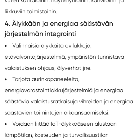
kuten kotitaloihin, näyttelytiloihin, kahviloihin ja
liikkuviin toimistoihin.
4. Älykkään ja energiaa säästävän
järjestelmän integrointi
Valinnaisia älykkäitä ovilukkoja,
etävalvontajärjestelmiä, ympäristön tunnistava
valaistuksen ohjaus, älyverhot jne.
Tarjota aurinkopaneeleita,
energiavarastointiakkujärjestelmiä ja energiaa
säästäviä valaistusratkaisuja vihreiden ja energiaa
säästävien toimintojen aikaansaamiseksi.
Voidaan liittää IoT-älykkääseen alustaan
lämpötilan, kosteuden ja turvallisuustilan